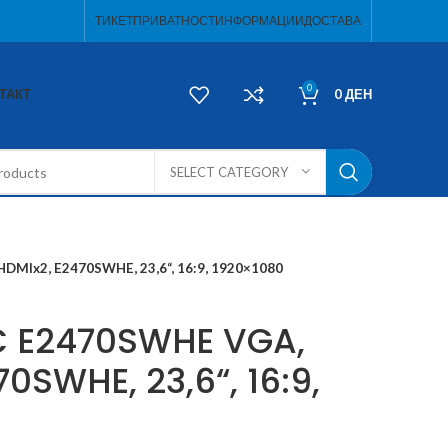
ТИКЕТ
ПРИВАТНОСТ
ИНФОРМАЦИИ
ДОСТАВА
0
ТАКТ
0
ДЕН
SELECT CATEGORY
MIx2, E2470SWHE, 23,6“, 16:9, 1920×1080
 E2470SWHE VGA,
0SWHE, 23,6“, 16:9,