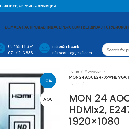
И, СОФТВЕР, СЕРВИС, АНИМАЦИИ
ДОМА
ЗА НАС
ПРОДАВНИЦА
СЕРВИС
СОФТВЕР
ДИЗАЈН СТУДИО
КОН
02 / 55 11 374
nitro@nitro.mk
071 / 243 833
nitrocomp@gmail.com
Home
Монитори
MON 24 AOC E2470SWHE VGA, HD
-2%
MON 24 AOC
AOC
HDMIx2, E247
1920×1080