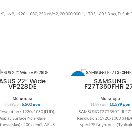
, 1920×1080, 250 cd/m2, 20.000.000:1, 170 °, 160 °, 3 ms, D-Sub, TCO
-6%
ASUS 22“ Wide
SAMSUNG
VP228DE
F27T350FHR 2
SAMSUNG
Монитори
Монитори
6.500
ден
10.599
ден
7.399
ден
11.299
ден
Resolution : 1920x1080 (FHD),
SAMSUNG F27T350FHR 27“
isplay Surface Non-glare,
Resolution : 1920x1080 (FHD)
tness(Max) : 200 cd/m2, ASUS
type: IPS Brightness(Typical)
art Contrast Ratio (ASCR) :
cd/m2 Typical Contrast Ratio: