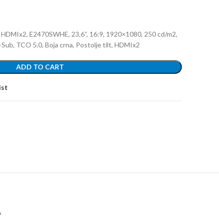
MIx2, E2470SWHE, 23,6“, 16:9, 1920×1080, 250 cd/m2,
D-Sub, TCO 5.0, Boja crna, Postolje tilt, HDMIx2
ADD TO CART
ist
А