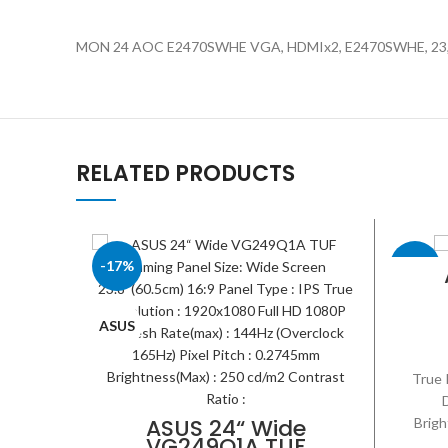
MON 24 AOC E2470SWHE VGA, HDMIx2, E2470SWHE, 23,6“, 16:9
RELATED PRODUCTS
-17%
-12%
ASUS
ASUS
True 
D
ASUS 24“ Wide
Brigh
VG249Q1A TUF
Sm