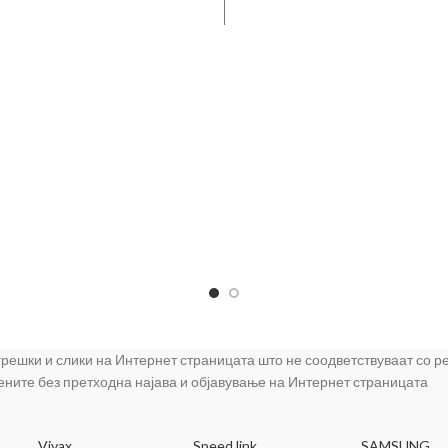
00000:1, Viewing Angle: 90°
Refresh Rate: 75Hz Viewing 
/65°(V), Response Time: 5ms,
178°(H)/178°(V) Response Ti
y Colors: 16.7M, HDCP support,
Display Colors: 16.7M HDCP s
rts: 1 x D-Sub, Chassis Colors :
I/O Ports: 1 x D-Sub 1 x HDMI
lack, VESA Wall Mounting :
Colors : Black VESA Wall Moun
0mm, Accessories: VGA cable,
75x75mm Accessories: HDMI
wer cord, Quick start guide
Power cord Quick start gu
LF27T350FHRXDU
 грешки и слики на Интернет страницата што не соодветствуваат со 
цените без претходна најава и објавување на Интернет страницата
Vivax
Speed link
SAMSUNG