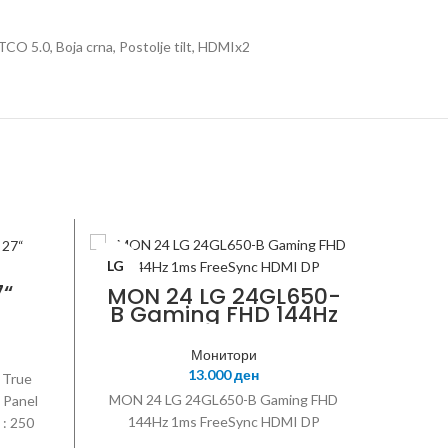
 5.0, Boja crna, Postolje tilt, HDMIx2
LG
NITRO
7“
MON 24 LG 24GL650-
B Gaming FHD 144Hz
1ms FreeSync HDMI
DP
Монитори
13.000
ден
 True
MON 24 LG 24GL650-B Gaming FHD
 Panel
144Hz 1ms FreeSync HDMI DP
 : 250
 1000:1