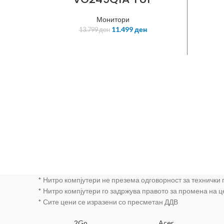
Gaming Panel Size:
1000
Wide Screen
Монитори
(H)
23.8“(60.5cm) 16:9
11.499
ден
13.799
ден
Displa
Panel Type : IPS True
Resolution :
I/O Po
1920×1080 Full HD
B
1080P Refresh
100x10
Rate(max) : 144Hz
Po
(Overclock 165Hz)
Pixel Pitch : 0.2745mm
Brightness(Max) : 250
cd/m2 Contrast Ratio
:
* Нитро компјутери не презема одговорност за технички
* Нитро компјутери го задржува правото за промена на 
* Сите цени се изразени со пресметан ДДВ
SA
2Go
Acer