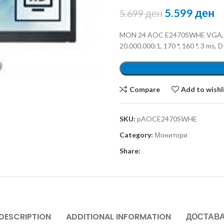
5.599
ден
5.699
ден
MON 24 AOC E2470SWHE VGA, HD
20.000.000:1, 170 °, 160 °, 3 ms, 
Compare
Add to wishl
SKU:
pAOCE2470SWHE
Category:
Монитори
Share:
DESCRIPTION
ADDITIONAL INFORMATION
ДОСТАВ