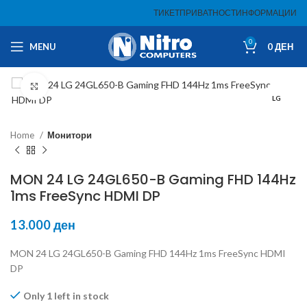
ТИКЕТ
ПРИВАТНОСТ
ИНФОРМАЦИИ
0
MENU
0
ДЕН
Click to enlarge
LG
Home
Монитори
MON 24 LG 24GL650-B Gaming FHD 144Hz
1ms FreeSync HDMI DP
13.000
ден
MON 24 LG 24GL650-B Gaming FHD 144Hz 1ms FreeSync HDMI
DP
Only 1 left in stock