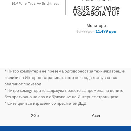
16:9 Panel Type: VA Brightness
ASUS 24“ Wide
(Typical): 250cd/m2 Brightness
VG249Q1A TUF
(Min): 200cd/m2 Peak
Gaming Panel
Luminance Ratio: 96 % Contrast
Size: Wide
Монитори
Ratio Static: 3000 : 1 (Typ)
Screen
11.499
ден
Dynamic Contrast Ratio: Mega
13.799
ден
23.8“(60.5cm)
Resolution: 1920 x 1080
16:9 Panel Type
Response Time: 4(GTG) Viewing
: IPS True
Angle (Horizontal/Vertical):
Resolution :
178°(H)/178°(V) Colour
1920×1080 Full
HD 1080P
Support: 16.7M Colour Gamut
Refresh
(NTSC 1976): 72% Refresh Rate:
Rate(max) :
60 Hz Connectivity: D-Sub: 1
* Нитро компјутери не презема одговорност за технички грешки
144Hz
HDMI: 1 Headphone: 1 What is
и слики на Интернет страницата што не соодветствуваат со
(Overclock
included: Power Cable 1.5 m
реалниот производ
165Hz) Pixel
HDMI Cable Install CD Quick
* Нитро компјутери го задржува правото за промена на цените
Pitch :
Setup Guide LC24F396FHUXEN
0.2745mm
без претходна најава и објавување на Интернет страницата
Brightness(Max
* Сите цени се изразени со пресметан ДДВ
) : 250 cd/m2
Contrast Ratio :
2Go
Acer