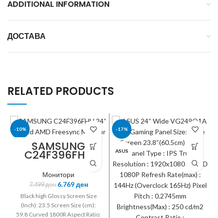
ADDITIONAL INFORMATION
ДОСТАВА
RELATED PRODUCTS
-10%
-17%
SAMSUNG
C24F396FHU
SAMSUNG
ASUS
24“ Curved
AMD Freesync
Монитори
Monitor
6.769
ден
7.499
ден
Black high Glossy Screen Size
(Inch): 23.5 Screen Size (cm):
59.8 Curved 1800R Aspect Ratio: