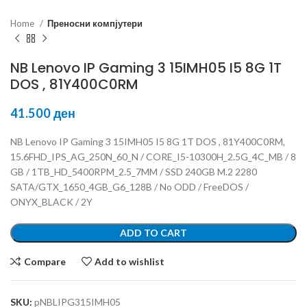
Home
Преносни компјутери
NB Lenovo IP Gaming 3 15IMH05 I5 8G 1T
DOS , 81Y400C0RM
41.500
ден
NB Lenovo IP Gaming 3 15IMH05 I5 8G 1T DOS , 81Y400C0RM,
15.6FHD_IPS_AG_250N_60_N / CORE_I5-10300H_2.5G_4C_MB / 8
GB / 1TB_HD_5400RPM_2.5_7MM / SSD 240GB M.2 2280
SATA/GTX_1650_4GB_G6_128B / No ODD / FreeDOS /
ONYX_BLACK / 2Y
ADD TO CART
Compare
Add to wishlist
SKU:
pNBLIPG315IMH05