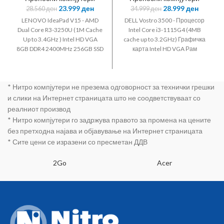
23.999
ден
28.999
ден
28.560
ден
34.999
ден
LENOVO IdeaPad V15 - AMD
DELL Vostro 3500 - Процесор
Dual Core R3-3250U (1M Cache
Intel Core i3-1115G4 (4MB
Up to 3.4GHz ) Intel HD VGA
cache up to 3.2GHz) Графичка
8GB DDR4 2400MHz 256GB SSD
карта Intel HD VGA Рам
M.2 HD 720P WEBCAM 2 x
Меморија 8GB 3200MHz DDR4
Stereo Speakers with Dolby
RAM Диск 256GB SSD HD 720P
Audio LAN: 10/100/1000M
WEBCAM 2 x Stereo Speakers
* Нитро компјутери не презема одговорност за технички грешки
Gigabit Ethernet Bluetooth® 4.0
with Dolby Audio LAN:
Combo with WiFi Card Ports: 1 x
10/100/1000M Gigabit Ethernet
и слики на Интернет страницата што не соодветствуваат со
USB 3.0 2 x USB 2.0 3.5 mm
Bluetooth® 4.0 Combo with
реалниот производ
Combo Audio Jack 1 x VGA 1 x
WiFi Card Ports: 1 x USB 3.0 2 x
* Нитро компјутери го задржува правото за промена на цените
HDMI 1 x RJ45 4-in-1 Card
USB 2.0 3.5 mm Combo Audio
без претходна најава и објавување на Интернет страницата
Reader 15.6“ FULLHD
Jack 1 x VGA 1 x HDMI 1 x RJ45
* Сите цени се изразени со пресметан ДДВ
(1920x1080) P/N:
4-in-1 Card Reader 15.6“
FULLHD (1920x1080) P/N:
2Go
Acer
N3001VN3500EMEA01_2201