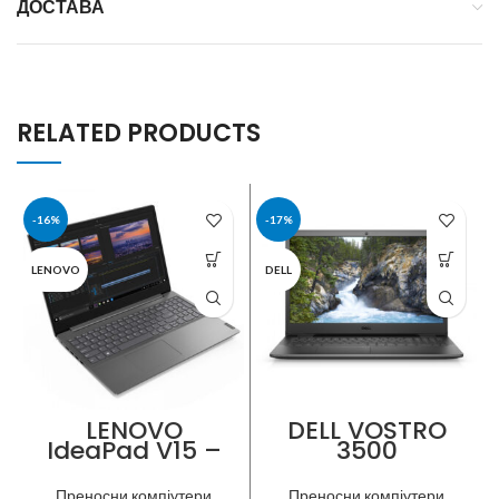
ДОСТАВА
RELATED PRODUCTS
-16%
-17%
LENOVO
DELL
LENOVO
DELL VOSTRO
IdeaPad V15 –
3500
AMD Dual Core
R3-3250U
Преносни компјутери
Преносни компјутери