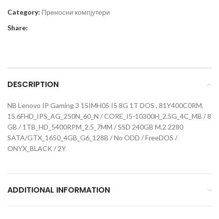
Category:
Преносни компјутери
Share:
DESCRIPTION
NB Lenovo IP Gaming 3 15IMH05 I5 8G 1T DOS , 81Y400C0RM,
15.6FHD_IPS_AG_250N_60_N / CORE_I5-10300H_2.5G_4C_MB / 8
GB / 1TB_HD_5400RPM_2.5_7MM / SSD 240GB M.2 2280
SATA/GTX_1650_4GB_G6_128B / No ODD / FreeDOS /
ONYX_BLACK / 2Y
ADDITIONAL INFORMATION