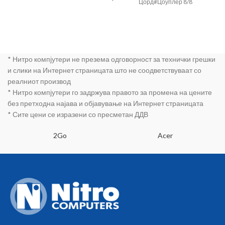
Цорд#Цоуплер 8/8
* Нитро компјутери не презема одговорност за технички грешки
и слики на Интернет страницата што не соодветствуваат со
реалниот производ
* Нитро компјутери го задржува правото за промена на цените
без претходна најава и објавување на Интернет страницата
* Сите цени се изразени со пресметан ДДВ
2Go
Acer