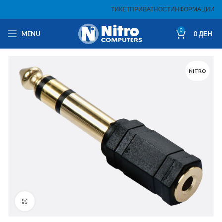
ТИКЕТ
ПРИВАТНОСТ
ИНФОРМАЦИИ
0
MENU
0
ДЕН
NITRO
Click to enlarge