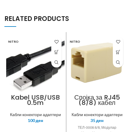
RELATED PRODUCTS
NITRO
NITRO
Kabel USB/USB
Спојка за RJ45
0.5m
(8/8) кабел
Кабли конектори адаптери
Кабли конектори адаптери
100
ден
35
ден
ТЕЛ-0008 8/8, Модулар