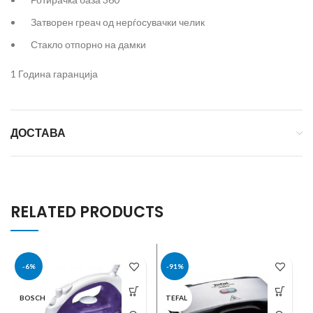
Затворен греач од нерѓосувачки челик
Стакло отпорно на дамки
1 Година гаранција
ДОСТАВА
RELATED PRODUCTS
-6%
-91%
BOSCH
TEFAL