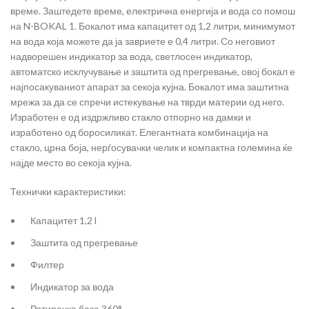
време. Заштедете време, електрична енергија и вода со помош
на N-BOKAL 1. Бокалот има капацитет од 1,2 литри, минимумот
на вода која можете да ја завриете е 0,4 литри. Со неговиот
надворешен индикатор за вода, светлосен индикатор,
автоматско исклучување и заштита од прегревање, овој бокал е
најпосакуваниот апарат за секоја кујна. Бокалот има заштитна
мрежа за да се спречи истекување на тврди материи од него.
Изработен е од издржливо стакло отпорно на дамки и
изработено од боросиликат. Елегантната комбинација на
стакло, црна боја, нерѓосувачки челик и компактна големина ќе
најде место во секоја кујна.
Технички карактеристики:
Капацитет 1,2 l
Заштита од прегревање
Филтер
Индикатор за вода
Ротирачка база 360°