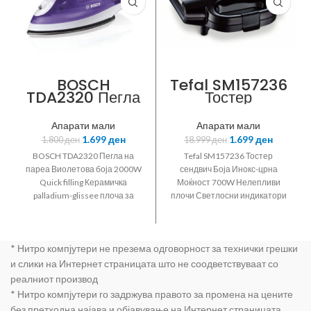
BOSCH
Tefal SM157236
TDA2320 Пегла
Тостер
на пареа
Апарати мали
Апарати мали
1.699
ден
1.699
ден
1.800
ден
18.999
ден
BOSCH TDA2320 Пегла на
Tefal SM157236 Тостер
пареа Виолетова боја 2000W
сендвич Боја Инокс-црна
Quick filling Керамичка
Моќност 700W Нелепливи
palladium-glissee плоча за
плочи Светлосни индикатори
пеглање со парни канали и 3
ногарки што не лизгаат
зoни на пеглање 3Anti calc
вертикално складирање
систем (тројна чистечка
* Нитро компјутери не презема одговорност за технички грешки
функција со самочистење calc
n clean system и вграден anti-
и слики на Интернет страницата што не соодветствуваат со
calc system) заштита од
реалниот производ
капење спреј функција
* Нитро компјутери го задржува правото за промена на цените
континуирана пареа 20г/мин
без претходна најава и објавување на Интернет страницата