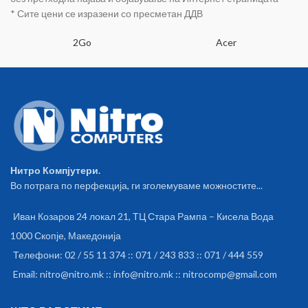
ударна пареа 60г/мин
* Сите цени се изразени со пресметан ДДВ
вертикална пареа 220мл
резервоар за вода 1.8м кабел
2Go
Acer
Нитро Компјутери.
Во потрага по перфекција, ги зголемуваме можностите...
Иван Козаров 24 локал 21, ТЦ Стара Рампа – Кисела Вода
1000 Скопје, Македонија
Телефони: 02 / 55 11 374 :: 071 / 243 833 :: 071 / 444 559
Email: nitro@nitro.mk :: info@nitro.mk :: nitrocomp@gmail.com