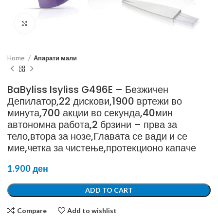
Click to enlarge
Home
Апарати мали
BaByliss Isyliss G496E – Безжичен
Депилатор,22 дискови,1900 вртежи во
минута,700 акции во секунда,40мин
автономна работа,2 брзини – прва за
тело,втора за нозе,Главата се вади и се
мие,четка за чистење,протекционо капаче
1.900
ден
ADD TO CART
Compare
Add to wishlist