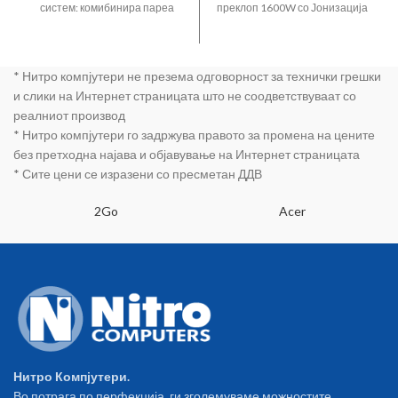
систем: комибинира пареа
преклоп 1600W со Јонизација
воздух и млеко за идеално
2 брзини и 2 температури
капучино Патентиран
концентратор копче за ладен
сигурносен капак кој спречува
воздух ергономска рачка
* Нитро компјутери не презема одговорност за технички грешки
случајно отворање
компатибилен со
Варијабилна пареа која се
110/120/220/240V за
и слики на Интернет страницата што не соодветствуваат со
сетира Капацитет за правење
различни континенти
реалниот производ
4 кафиња со еден резервоар
отстранлив филтер заштита
* Нитро компјутери го задржува правото за промена на цените
Вклучен адаптер за правење 2
од прегревање
без претходна најава и објавување на Интернет страницата
кафиња одеднаш 800W
* Сите цени се изразени со пресметан ДДВ
2Go
Acer
Нитро Компјутери.
Во потрага по перфекција, ги зголемуваме можностите...