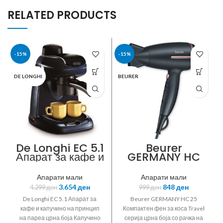
RELATED PRODUCTS
-15%
-15%
DE LONGHI
BEURER
De Longhi EC 5.1
Beurer
Апарат за кафе и
GERMANY HC
капучино на
25 Компактен
принцип на
фен за коса
Апарати мали
Апарати мали
пареа црна боја
3.654
ден
848
ден
4.299
ден
999
ден
De Longhi EC 5.1 Апарат за
Beurer GERMANY HC 25
кафе и капучино на принцип
Компактен фен за коса Travel
на пареа црна боја Капучино
серија црна боја со рачка на