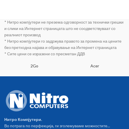
* Нитро компјутери не презема одговорност за технички грешки
и слики на Интернет страницата што не соодветствуваат со
реалниот производ
* Нитро компјутери го задржува правото за промена на цените
без претходна најава и објавување на Интернет страницата
* Сите цени се изразени со пресметан ДДВ
2Go
Acer
Нитро Компјутери.
Во потрага по перфекција, ги зголемуваме можностите...