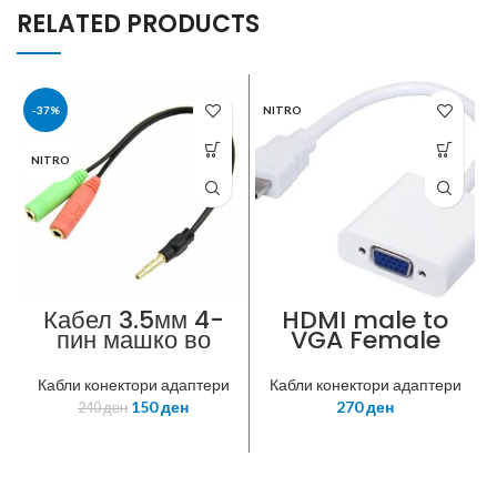
RELATED PRODUCTS
-37%
NITRO
NITRO
Кабел 3.5мм 4-
HDMI male to
пин машко во
VGA Female
2×3.5мм женски
adapter
3-пин
Кабли конектори адаптери
Кабли конектори адаптери
150
ден
270
ден
240
ден