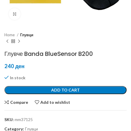
Click to enlarge
Home
Глувци
Глувче Banda BlueSensor B200
240
ден
In stock
ADD TO CART
Compare
Add to wishlist
SKU:
mm37125
Category:
Глувци