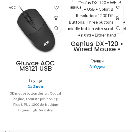
AOC
GENIUS
Genius DX-120 •
Wired Mouse •
USB • Color:
Black •
Глувци
Gluvce AOC
Resolution: 1200
MS121 USB
310
ден
DPI • Buttons:
Three buttons
(left • middle
Глувци
button with
150
ден
scroll wheel •
3D mouse button design. Optical
right) • Either
engine, accurate positioning
hand
Plug & Play 1200 dpi tracking
Engine High Durability
Ambidextrous design for left
and right handed