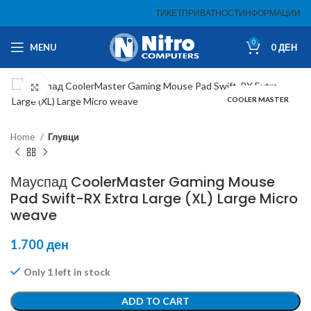
ТИКЕТ
ПРИВАТНОСТ
ИНФОРМАЦИИ
0
MENU
0
ДЕН
Click to enlarge
COOLER MASTER
Home
Глувци
Мауспад CoolerMaster Gaming Mouse
Pad Swift-RX Extra Large (XL) Large Micro
weave
1.700
ден
Only 1 left in stock
ADD TO CART