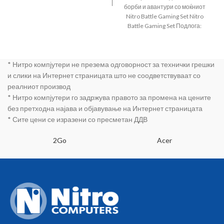
борби и авантури со моќниот
Nitro Battle Gaming Set Nitro
Battle Gaming Set Подлога:
300мм x
* Нитро компјутери не презема одговорност за технички грешки
и слики на Интернет страницата што не соодветствуваат со
реалниот производ
* Нитро компјутери го задржува правото за промена на цените
без претходна најава и објавување на Интернет страницата
* Сите цени се изразени со пресметан ДДВ
2Go
Acer