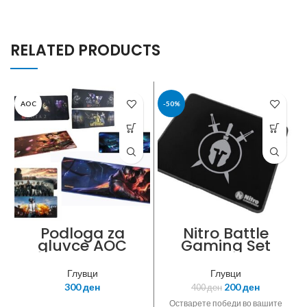
RELATED PRODUCTS
AOC
-50%
Podloga za
Nitro Battle
gluvce AOC
Gaming Set
Battlegrounds
индивидуален
30cm x 80cm x
производ
Глувци
Глувци
0.3cm
подлога за
300
ден
200
ден
400
ден
глушец
Остварете победи во вашите