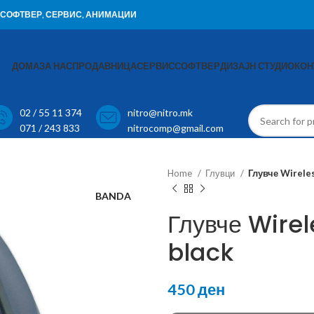
И, СОФТВЕР, СЕРВИС, АНИМАЦИИ
ДОМА
ЗА НАС
ПРОДАВНИЦА
СЕРВИС
СОФТВЕР
ДИЗАЈН СТУДИО
КОН
02 / 55 11 374
nitro@nitro.mk
071 / 243 833
nitrocomp@gmail.com
Home
Глувци
Глувче Wirele
BANDA
Глувче Wire
black
450
ден