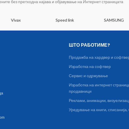
цените без претходна најава и објавување на Интернет страницата
Vivax
Speed link
SAMSUNG
ШТО РАБОТИМЕ?
Продажба на хардвер и софтве
Изработка на софтвер
Сервис и одржување
Изработка на интернет страниц
продавници
да
Реклами, анимации, визуелиза
Уредување на книги, списанија
com