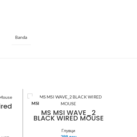
Banda
MSI
FANTE
ired
MS MSI WAVE_2
BLACK WIRED MOUSE
Глувци
299
ден