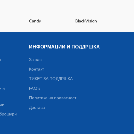
Candy
BlackVision
Dee
ИНФОРМАЦИИ И ПОДДРШКА
р
За нас
Контакт
ТИКЕТ ЗА ПОДДРШКА
и и
FAQ's
Политика на приватност
ции
Достава
, брошури