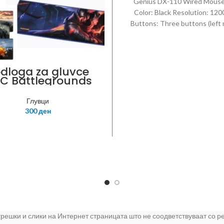
Genius DX-110 Wired Mous
Color: Black Resolution: 120
Buttons: Three buttons (left 
button with scroll wheel right)
hand
dloga za gluvce
C Battlegrounds
m x 80cm x 0.3cm
Глувци
300
ден
 грешки и слики на Интернет страницата што не соодветствуваат со 