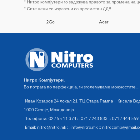
* Нитро компјутери го задржува правото за промена на 
* Сите цени се изразени со пресметан ДДВ
SA
2Go
Acer
Нитро Компјутери.
Во потрага по перфекција, ги зголемуваме можностите...
Иван Козаров 24 локал 21, ТЦ Стара Рампа – Кисела Во
1000 Скопје, Македонија
Телефони: 02 / 55 11 374 :: 071 / 243 833 :: 071 / 444 559
Email: nitro@nitro.mk :: info@nitro.mk :: nitrocomp@gmail.