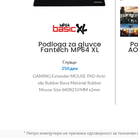
Podloga za gluvce
Po
Fantech MP64 XL
AO
Basic black
30c
Глувци
250
ден
GAMING Extender MOUSE PAD Anti-
slip Rubber Base Material Rubber
Mouse Size 640X210 MM x2mm
Materials FABRIC + RUBBER BASE
Color: BLACK Style: rubber,non-slip
Eco-friendly: Yes
* Нитро компјутери не презема одговорност за технички