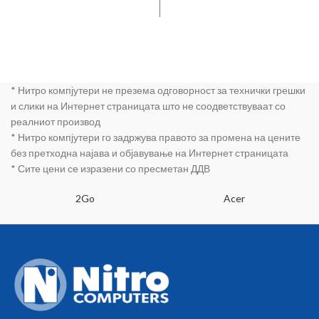
* Нитро компјутери не презема одговорност за технички грешки
и слики на Интернет страницата што не соодветствуваат со
реалниот производ
* Нитро компјутери го задржува правото за промена на цените
без претходна најава и објавување на Интернет страницата
* Сите цени се изразени со пресметан ДДВ
2Go
Acer