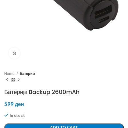
Click to enlarge
Home
Батерии
Батерија Backup 2600mAh
599
ден
In stock
ADD TO CART