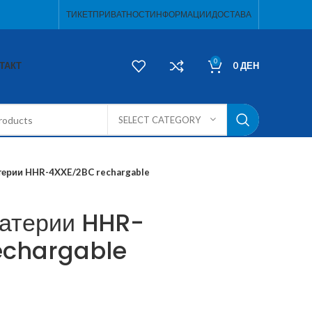
ТИКЕТ
ПРИВАТНОСТ
ИНФОРМАЦИИ
ДОСТАВА
0
ТАКТ
0
ДЕН
SELECT CATEGORY
терии HHR-4XXE/2BC rechargable
атерии HHR-
echargable