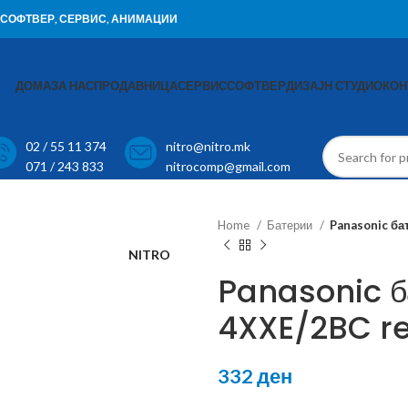
И, СОФТВЕР, СЕРВИС, АНИМАЦИИ
ДОМА
ЗА НАС
ПРОДАВНИЦА
СЕРВИС
СОФТВЕР
ДИЗАЈН СТУДИО
КОН
02 / 55 11 374
nitro@nitro.mk
071 / 243 833
nitrocomp@gmail.com
Home
Батерии
Panasonic ба
NITRO
Panasonic б
4XXE/2BC r
332
ден