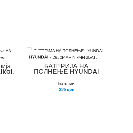
HYUNDAI
-50%
ија
БАТЕРИЈА НА
lkal.
ПОЛНЕЊЕ HYUNDAI
er
AA 1.2V 2850MAH NI-
NITRO
MH 2БАТ.
Батерии
235
ден
B