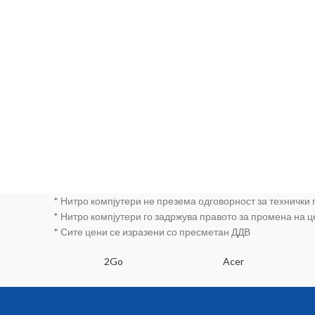
* Нитро компјутери не презема одговорност за технички
* Нитро компјутери го задржува правото за промена на 
* Сите цени се изразени со пресметан ДДВ
SA
2Go
Acer