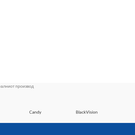
22
реалниот производ
Candy
BlackVision
Dee