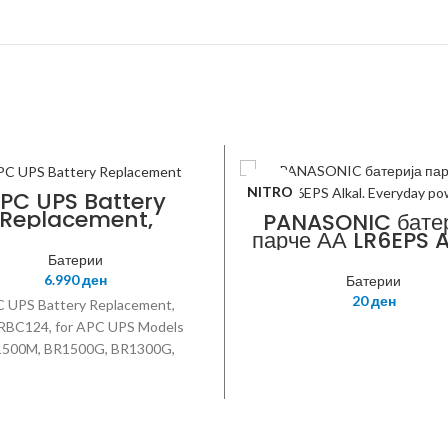
NITRO
PC UPS Battery
Replacement,
PANASONIC батер
APCRBC124
парче АА LR6EPS A
Everyday pow
Батерии
6.990
ден
Батерии
20
ден
 UPS Battery Replacement,
BC124, for APC UPS Models
500M, BR1500G, BR1300G,
C1000-2U, SMC1000-2UC,
0GI, BX1500G, SMC1000-2U,
000-2UC, and Select Others
Black