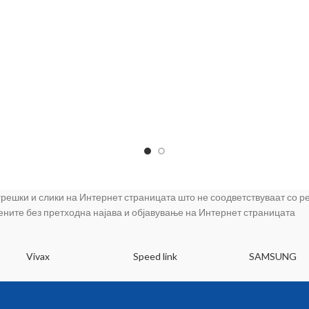
 грешки и слики на Интернет страницата што не соодветствуваат со 
цените без претходна најава и објавување на Интернет страницата
Vivax
Speed link
SAMSUNG