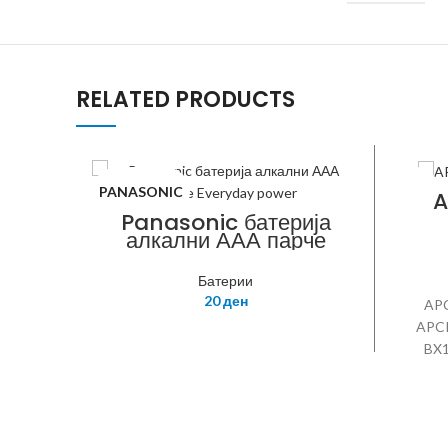
RELATED PRODUCTS
PANASONIC
APC
A
Panasonic батерија
алкални ААА парче
Everyday power
Батерии
20
ден
APC
APCR
BX1
SM
BR150
SMC1