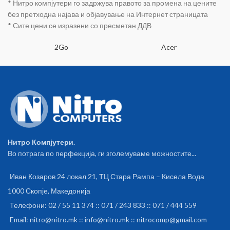
* Нитро компјутери го задржува правото за промена на цените
Преку AUX 3,5мм звучен
без претходна најава и објавување на Интернет страницата
приклучок можете да ги
* Сите цени се изразени со пресметан ДДВ
поврзете и жичано на уредот.
Гласовни пораки за статус на
2Go
слушалките. Hands-free
Acer
функција за мобилен
телефон. Читање на
повикувач од мобилен
телефон.
Нитро Компјутери.
Во потрага по перфекција, ги зголемуваме можностите...
Иван Козаров 24 локал 21, ТЦ Стара Рампа – Кисела Вода
1000 Скопје, Македонија
Телефони: 02 / 55 11 374 :: 071 / 243 833 :: 071 / 444 559
Email: nitro@nitro.mk :: info@nitro.mk :: nitrocomp@gmail.com