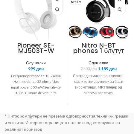
NITRO
Pioneer SE-
Nitro N-BT
MJ503T-W
phones 1 блутут
Fully Enclosed
5+EDR
Dynamic
компактни
Слушалки
Слушалки
Foldable
слушалки со
999
ден
1.189
ден
2.400
ден
Headphones
микрофон/MP3
with
плејер/FM радио
Frequency response 10-24000
Со вграден микрофон, високо-
microphone for
Hz Impedance 32 ohms Max
квалитетни звучници за бас и
use wth
input power 500mW Sensitivity
високотонци, MP3 плејер од
smartphones
100dB 30mm driver units
MicroSD картичка.
WHITE
3.5mm connector OFC litz wire
Еластичната пружина којашто
1.2 m (detachable) with In-line
ги спојува слушалките се
microphone & Remote control
склопува во кругови поради
* Нитро компјутери не презема одговорност за технички грешки
што не зафаќаат место и може
да се соберат на мало место.
и слики на Интернет страницата што не соодветствуваат со
High Definition кристално чист
реалниот производ
звук. Филтер за ехо и бучава.