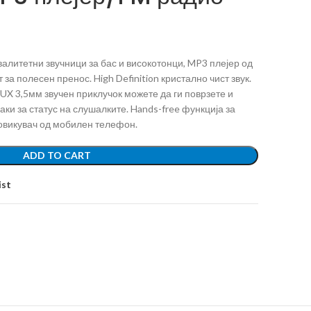
алитетни звучници за бас и високотонци, MP3 плејер од
 за полесен пренос. High Definition кристално чист звук.
AUX 3,5мм звучен приклучок можете да ги поврзете и
аки за статус на слушалките. Hands-free функција за
овикувач од мобилен телефон.
ADD TO CART
ist