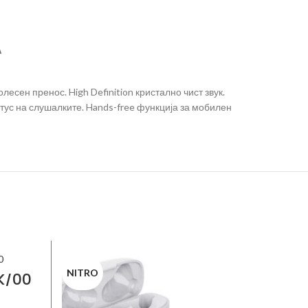
А
есен пренос. High Definition кристално чист звук.
атус на слушалките. Hands-free функција за мобилен
NITRO
PIONEE
K/00