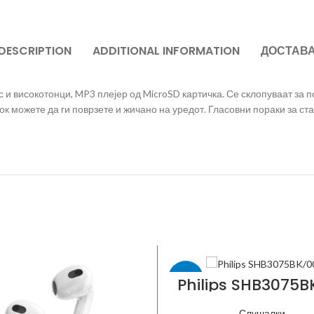
DESCRIPTION
ADDITIONAL INFORMATION
ДОСТАВ
и високотонци, MP3 плејер од MicroSD картичка. Се склопуваат за пол
ок можете да ги поврзете и жичано на уредот. Гласовни пораки за ст
-17%
Philips SHB3075B
Слушалки