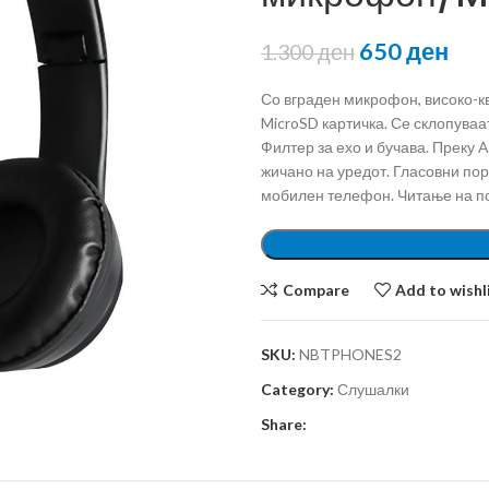
650
ден
1.300
ден
Со вграден микрофон, високо-кв
MicroSD картичка. Се склопуваат
Филтер за ехо и бучава. Преку 
жичано на уредот. Гласовни пор
мобилен телефон. Читање на п
Compare
Add to wishl
SKU:
NBTPHONES2
Category:
Слушалки
Share: