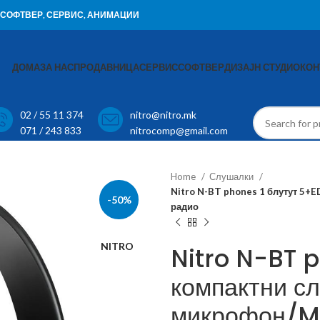
И, СОФТВЕР, СЕРВИС, АНИМАЦИИ
ДОМА
ЗА НАС
ПРОДАВНИЦА
СЕРВИС
СОФТВЕР
ДИЗАЈН СТУДИО
КОН
02 / 55 11 374
nitro@nitro.mk
071 / 243 833
nitrocomp@gmail.com
Home
Слушалки
Nitro N-BT phones 1 блутут 5+
-50%
радио
NITRO
Nitro N-BT 
компактни с
микрофон/MP