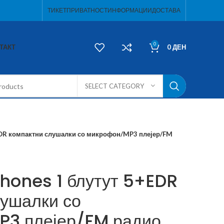
ТИКЕТ
ПРИВАТНОСТ
ИНФОРМАЦИИ
ДОСТАВА
0
ТАКТ
0
ДЕН
SELECT CATEGORY
EDR компактни слушалки со микрофон/MP3 плејер/FM
phones 1 блутут 5+EDR
лушалки со
3 плејер/FM радио