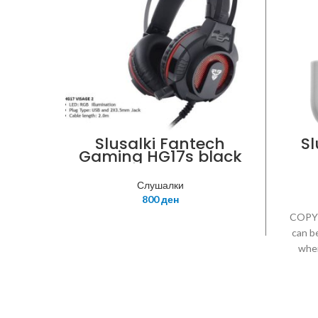
Slusalki Fantech
Sl
Gaming HG17s black
Слушалки
800
ден
COPY 
can b
when
contr
soun
chip, 
mete