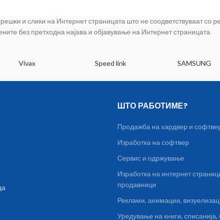
rt previous track / next track.
Talk time: 12* hr • Standby ti
ort Siri activation. Perfectly
hrs • Music playtime: 11* hr • 
 грешки и слики на Интернет страницата што не соодветствуваат со 
atible with IOS and Android
Type: LI-Polymer • Produ
цените без претходна најава и објавување на Интернет страницата
system.
dimensions (W x H x D): 13.5 x 
cm • Weight: 0.132 kg
Vivax
Speed link
SAMSUNG
ШТО РАБОТИМЕ?
Продажба на хардвер и софтве
Изработка на софтвер
Сервис и одржување
Изработка на интернет страниц
продавници
да
Реклами, анимации, визуелиза
Уредување на книги, списанија