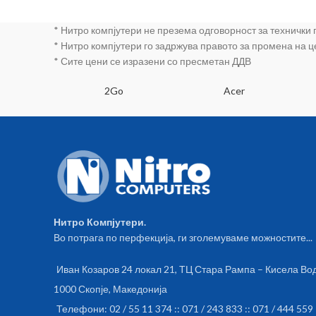
Suppo
Supp
* Нитро компјутери не презема одговорност за технички
comp
* Нитро компјутери го задржува правото за промена на 
* Сите цени се изразени со пресметан ДДВ
SA
2Go
Acer
Нитро Компјутери.
Во потрага по перфекција, ги зголемуваме можностите...
Иван Козаров 24 локал 21, ТЦ Стара Рампа – Кисела Во
1000 Скопје, Македонија
Телефони: 02 / 55 11 374 :: 071 / 243 833 :: 071 / 444 559