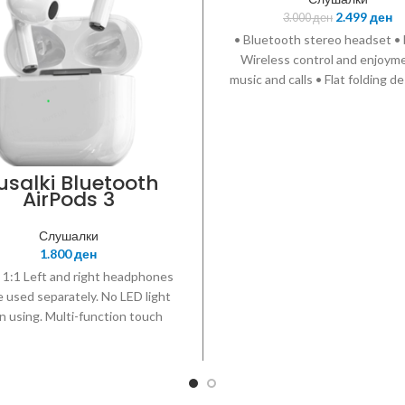
PHILIPS
2.499
ден
3.000
ден
• Bluetooth stereo headset • 
Wireless control and enjoym
music and calls • Flat folding de
easy storage on the go • Adju
earshells and headband fit eve
Sound: Frequency range: 9 - 2
• Magnet type: Neodymium • 
usalki Bluetooth
diameter: 32 mm • Impedance:
AirPods 3
• Maximum power input: 40
Sensitivity: 103 dB • Acoustic
Слушалки
Closed • Connectivity: Blue
1.800
ден
profiles: A2DP • AVRCP • HFP 
1:1 Left and right headphones
Maximum range: Up to 10m • 
e used separately. No LED light
control • Call Managemen
 using. Multi-function touch
Answer/End Call • Reject Call
ol button. Hifi stereo and bass
number redial • Microphone 
d. Upgrade the Bluetooth 5.1
Call on Hold • Switch between 
the performance is improved, 10
music • Accessories: USB cab
rs is not stuck & continuous.
charging • Quick start guide •