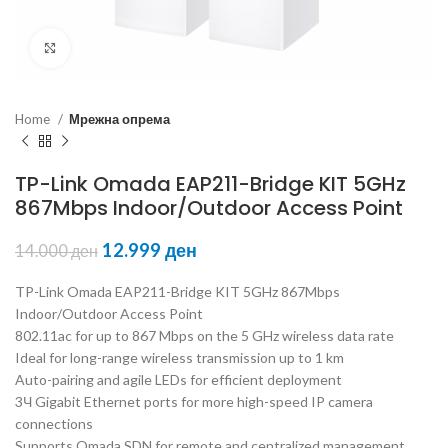
Click to enlarge
Home
Мрежна опрема
TP-Link Omada EAP211-Bridge KIT 5GHz
867Mbps Indoor/Outdoor Access Point
12.999
ден
14.000
ден
TP-Link Omada EAP211-Bridge KIT 5GHz 867Mbps
Indoor/Outdoor Access Point
802.11ac for up to 867 Mbps on the 5 GHz wireless data rate
Ideal for long-range wireless transmission up to 1 km
Auto-pairing and agile LEDs for efficient deployment
3Ч Gigabit Ethernet ports for more high-speed IP camera
connections
Supports Omada SDN for remote and centralized management