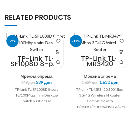
RELATED PRODUCTS
-9%
-11%
TP-LINK
TP-LINK
TP-Link TL-
TP-Link TL-
SF1008D 8-port
MR3420
10/100Mbps
300Mbps
mini Desktop
3G/4G Wireless
Мрежна опрема
Мрежна опрема
Switch
N Router
589
ден
1.630
ден
649
ден
1.829
ден
TP-Link TL-SF1008D 8-port
TP-Link TL-MR3420 300Mbps
10/100Mbps mini Desktop
3G/4G Wireless N Router
Switch plastic case
Compatible with
LTE/HSPA+/HUUPA/HSDPA/UMTS/EV
USB modem 3G/WAN failover
2T2R 2.4GHz 802.11n/g/b 2
detachable antennas