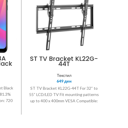
8A
ST TV Bracket KL22G-
lack
44T
Текстил
649
ден
t Black
ST TV Bracket KL22G-44T For 32“ to
~81.3%
55“ LCD/LED TV Fit mounting patterns
on: 720
up to 400 x 400mm VESA Compatible:
itive
200x200 300x300 400x200 400x400
pset:
Up to 40kg Profile 53mm Adjustable
on 439
+12 degrees -12 degrees tilting
95 GHz