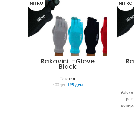
NITRO
NITRO
Rakavici I-Glove
Ra
Black
Текстил
199
ден
400
ден
iGlove
рака
допир.
уред