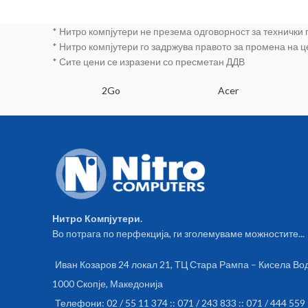
* Нитро компјутери не презема одговорност за технички
* Нитро компјутери го задржува правото за промена на 
* Сите цени се изразени со пресметан ДДВ
SA
2Go
Acer
Нитро Компјутери.
Во потрага по перфекција, ги зголемуваме можностите...
Иван Козаров 24 локал 21, ТЦ Стара Рампа – Кисела Во
1000 Скопје, Македонија
Телефони: 02 / 55 11 374 :: 071 / 243 833 :: 071 / 444 559