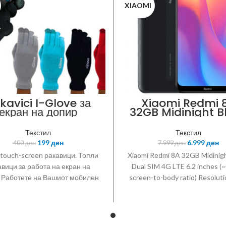
XIAOMI
kavici I-Glove за
Xiaomi Redmi 
екран на допир
32GB Midinight B
Текстил
Текстил
199
ден
6.999
ден
400
ден
7.999
ден
 touch-screen ракавици. Топли
Xiaomi Redmi 8A 32GB Midinigh
вици за работа на екран на
Dual SIM 4G LTE 6.2 inches (
 Работете на Вашиот мобилен
screen-to-body ratio) Resoluti
 без да почуствувате ладно
x 1520 pixels IPS LCD capac
надвор
touchscreen 16M colors Chi
Qualcomm SDM439 Snapdrag
(12 nm) CPU:Octa-core (2x1.