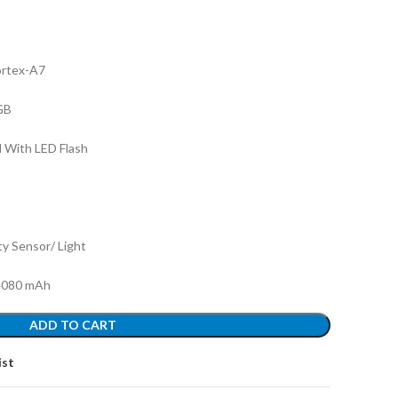
rtex-A7
GB
l With LED Flash
y Sensor/ Light
 4080 mAh
ADD TO CART
ist