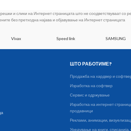
Cortex-A53 & 6x1.45 GHz Cort
Internal Memory: 32 GB microS
 грешки и слики на Интернет страницата што не соодветствуваат со 
256 GB RAM: 2GB Primary Cam
цените без претходна најава и објавување на Интернет страницата
MP f/1.8 autofocus LED flash 
1080p@30fps Secondary Cam
MP f/1.8 WLAN: Wi-Fi 802.11 b
Vivax
Speed link
SAMSUNG
Fi Direct hotspot Bluetooth:
A2DP LE GPS Infrared port Ra
Android 9 0 Sensors: Acceler
proximity compass Battery:
ШТО РАБОТИМЕ?
removable Li-Ion 5000 mAh b
Продажба на хардвер и софтве
Изработка на софтвер
Сервис и одржување
Изработка на интернет страниц
продавници
да
Реклами, анимации, визуелиза
Уредување на книги, списанија