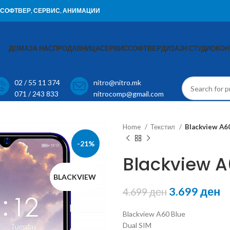
И, СОФТВЕР, СЕРВИС, АНИМАЦИИ
ДОМА
ЗА НАС
ПРОДАВНИЦА
СЕРВИС
СОФТВЕР
ДИЗАЈН СТУДИО
КОН
02 / 55 11 374
nitro@nitro.mk
071 / 243 833
nitrocomp@gmail.com
Home
Текстил
Blackview A6
-21%
Blackview A
BLACKVIEW
3.699
ден
4.699
ден
Blackview A60 Blue
Dual SIM