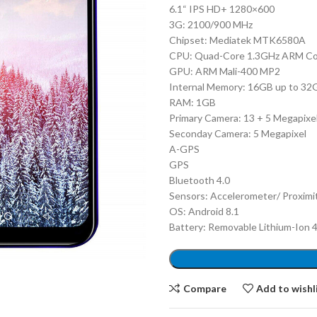
6.1“ IPS HD+ 1280×600
3G: 2100/900 MHz
Chipset: Mediatek MTK6580A
CPU: Quad-Core 1.3GHz ARM Co
GPU: ARM Mali-400 MP2
Internal Memory: 16GB up to 32
RAM: 1GB
Primary Camera: 13 + 5 Megapixe
Seconday Camera: 5 Megapixel
A-GPS
GPS
Bluetooth 4.0
Sensors: Accelerometer/ Proximit
OS: Android 8.1
Battery: Removable Lithium-Ion
Compare
Add to wishl