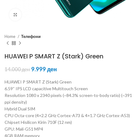
Click to enlarge
Home
Телефони
HUAWEI P SMART Z (Stark) Green
9.999
ден
14.000
ден
HUAWEI P SMART Z (Stark) Green
6.59“ IPS LCD capacitive Multitouch Screen
Resolution 1080 x 2340 pixels (~84.3% screen-to-body ratio) (~391
ppi density)
Hybrid Dual SIM
CPU Octa-core (4×2.2 GHz Cortex-A73 & 4×1.7 GHz Cortex-A53)
Chipset Hisilicon Kirin 710F (12 nm)
GPU: Mali-G51 MP4
4GB RAM memory