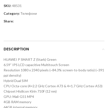
SKU:
48531
Category:
Телефони
Share:
DESCRIPTION
HUAWEI P SMART Z (Stark) Green
6.59“ IPS LCD capacitive Multitouch Screen
Resolution 1080 x 2340 pixels (~84.3% screen-to-body ratio) (~391
ppi density)
Hybrid Dual SIM
CPU Octa-core (4×2.2 GHz Cortex-A73 & 4×1.7 GHz Cortex-A53)
Chipset Hisilicon Kirin 710F (12 nm)
GPU: Mali-G51 MP4
4GB RAM memory
64GB internal memory