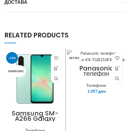
ДОСТАВА
RELATED PRODUCTS
-29%
NITRO
Panasonic
телефон
SAMSUNG
бежичен KX-
TGB210FXB
Телефони
black
1.097
ден
Samsung SM-
A266 Galaxy
A26 Mint 6/128
Телефони