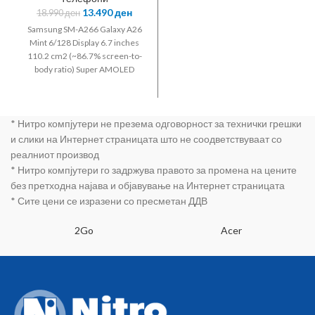
13.490
ден
18.990
ден
Samsung SM-A266 Galaxy A26
Mint 6/128 Display 6.7 inches
110.2 cm2 (~86.7% screen-to-
body ratio) Super AMOLED
120Hz 1000 nits (HBM) Chipset:
Exynos 1380 (5 nm) Octa-core
(4x2.4 GHz Cortex-A78 & 4x2.0
* Нитро компјутери не презема одговорност за технички грешки
GHz Cortex-A55) GPU: Mali-
G68 Internal Memory: 128GB
и слики на Интернет страницата што не соодветствуваат со
RAM: 6GB Primary Camera: 50
реалниот производ
MP f/1.8 (wide) PDAF OIS - 8 MP
* Нитро компјутери го задржува правото за промена на цените
f/2.2 120° (ultrawide) - 2 MP
без претходна најава и објавување на Интернет страницата
f/2.4 (macro) Front Camera: 13
* Сите цени се изразени со пресметан ДДВ
MP f/2.2 (wide) OS: Android 14
One UI Core 6 Connectivity: Wi-
Fi 802.11 a/b/g/n/ac dual-band
2Go
Acer
Wi-Fi Direct hotspot Bluetooth
5.3 A2DP LE GPS whit A-GPS
GLONASS BDS USB Type-C 2.0
Sensors: Fingerprint (side-
mounted) accelerometer gyro
proximity compass Battery: