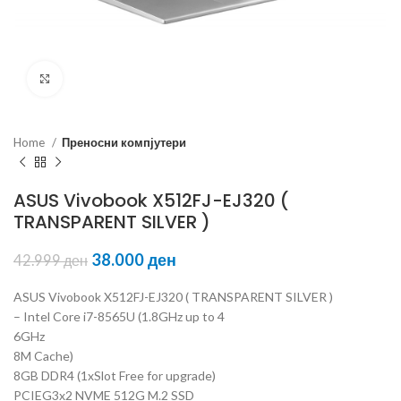
Click to enlarge
Home
Преносни компјутери
ASUS Vivobook X512FJ-EJ320 (
TRANSPARENT SILVER )
38.000
ден
42.999
ден
ASUS Vivobook X512FJ-EJ320 ( TRANSPARENT SILVER )
– Intel Core i7-8565U (1.8GHz up to 4
6GHz
8M Cache)
8GB DDR4 (1xSlot Free for upgrade)
PCIEG3x2 NVME 512G M.2 SSD