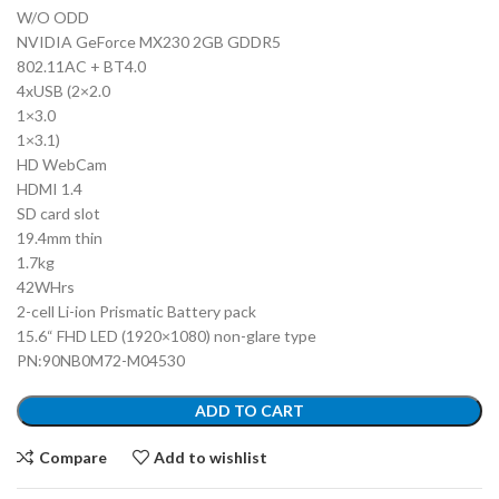
W/O ODD
NVIDIA GeForce MX230 2GB GDDR5
802.11AC + BT4.0
4xUSB (2×2.0
1×3.0
1×3.1)
HD WebCam
HDMI 1.4
SD card slot
19.4mm thin
1.7kg
42WHrs
2-cell Li-ion Prismatic Battery pack
15.6“ FHD LED (1920×1080) non-glare type
PN:90NB0M72-M04530
ADD TO CART
Compare
Add to wishlist