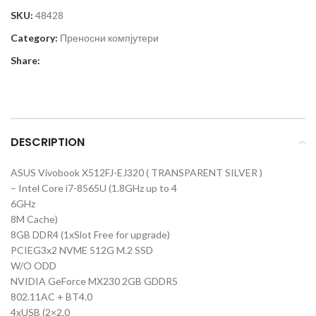
SKU:
48428
Category:
Преносни компјутери
Share:
DESCRIPTION
ASUS Vivobook X512FJ-EJ320 ( TRANSPARENT SILVER )
– Intel Core i7-8565U (1.8GHz up to 4
6GHz
8M Cache)
8GB DDR4 (1xSlot Free for upgrade)
PCIEG3x2 NVME 512G M.2 SSD
W/O ODD
NVIDIA GeForce MX230 2GB GDDR5
802.11AC + BT4.0
4xUSB (2×2.0