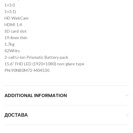
1×3.0
1×3.1)
HD WebCam
HDMI 1.4
SD card slot
19.4mm thin
1.7kg
42WHrs
2-cell Li-ion Prismatic Battery pack
15.6“ FHD LED (1920×1080) non-glare type
PN:90NB0M72-M04530
ADDITIONAL INFORMATION
ДОСТАВА