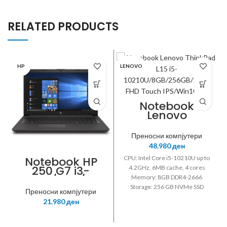
RELATED PRODUCTS
HP
LENOVO
Notebook
Lenovo
ThinkPad L15
i5-
Преносни компјутери
10210U/8GB/25
48.980
ден
6GB/15.6“ FHD
Touch
Notebook HP
CPU: Intel Core i5-10210U up to
IPS/Win10Pro
250 G7 i3-
4.2GHz, 6MB cache, 4 cores
7020U/4GB/256
Memory: 8GB DDR4-2666
GB SSD/15.6“
Storage: 256 GB NVMe SSD
Преносни компјутери
FullHD/GigaLAN
Display: 15.6“ FHD (1920x1080)
21.980
ден
/TPM/Black/DV
IPS 300nits Anti-glare, Touch
D/Win10 Home
Graphics: Intel UHD Graphics
Connectivity: Gigabit Lan, Intel