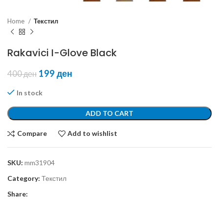
Home
Текстил
Rakavici I-Glove Black
199
ден
400
ден
In stock
ADD TO CART
Compare
Add to wishlist
SKU:
mm31904
Category:
Текстил
Share: