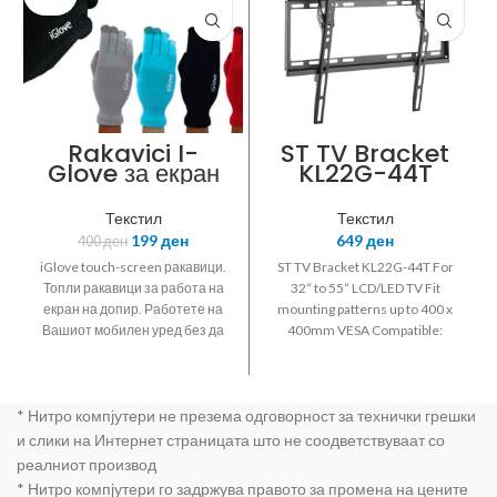
Rakavici I-
ST TV Bracket
Glove за екран
KL22G-44T
на допир
Текстил
Текстил
199
ден
649
ден
400
ден
iGlove touch-screen ракавици.
ST TV Bracket KL22G-44T For
Топли ракавици за работа на
32“ to 55“ LCD/LED TV Fit
екран на допир. Работете на
mounting patterns up to 400 x
Вашиот мобилен уред без да
400mm VESA Compatible:
почуствувате ладно надвор
200x200 300x300 400x200
400x400 Up to 40kg Profile
53mm Adjustable +12 degrees
* Нитро компјутери не презема одговорност за технички грешки
-12 degrees tilting
и слики на Интернет страницата што не соодветствуваат со
реалниот производ
* Нитро компјутери го задржува правото за промена на цените