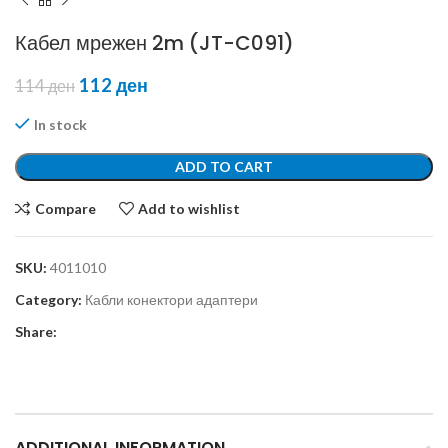
Кабел мрежен 2m (JT-C091)
112
ден
114
ден
In stock
ADD TO CART
Compare
Add to wishlist
SKU:
4011010
Category:
Кабли конектори адаптери
Share:
ADDITIONAL INFORMATION