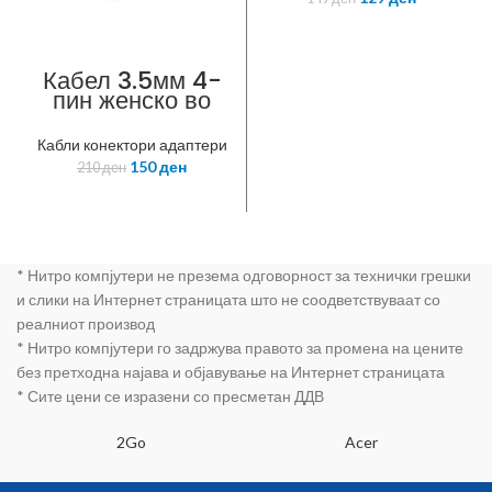
Кабел 3.5мм 4-
пин женско во
2×3.5мм машко
3-пин
Кабли конектори адаптери
150
ден
210
ден
* Нитро компјутери не презема одговорност за технички грешки
и слики на Интернет страницата што не соодветствуваат со
реалниот производ
* Нитро компјутери го задржува правото за промена на цените
без претходна најава и објавување на Интернет страницата
* Сите цени се изразени со пресметан ДДВ
2Go
Acer