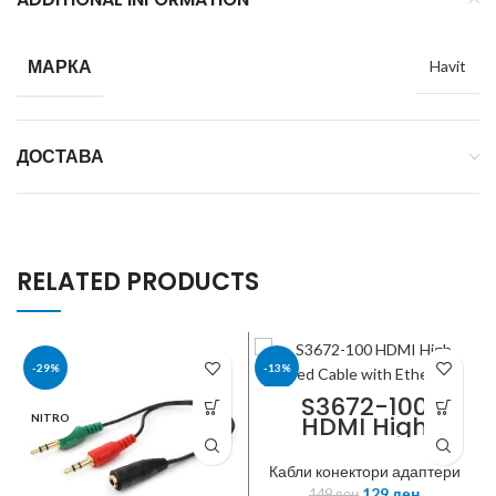
МАРКА
Havit
ДОСТАВА
RELATED PRODUCTS
-29%
-13%
S3672-100
HDMI High
NITRO
ROLINE
Speed Cable
with Ethernet,
Кабли конектори адаптери
M/M, black, 2m
129
ден
149
ден