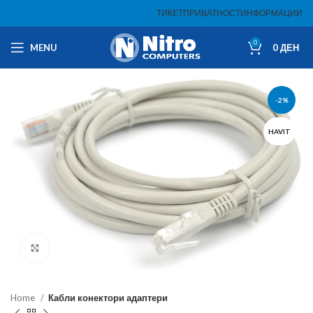
ТИКЕТ
ПРИВАТНОСТ
ИНФОРМАЦИИ
0
MENU
0
ДЕН
-2%
HAVIT
Click to enlarge
Home
Кабли конектори адаптери