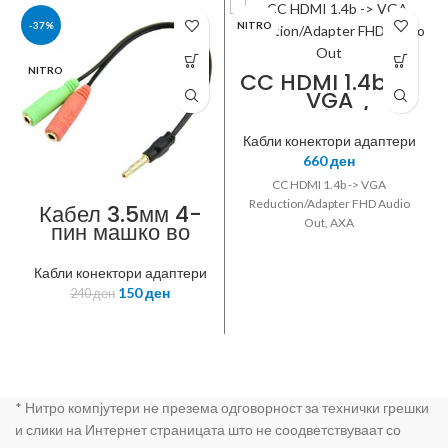
-37%
NITRO
NITRO
CC HDMI 1.4b ->
VGA
Reduction/Ada
pter FHD Audio
Кабли конектори адаптери
Out, AXA
660
ден
CC HDMI 1.4b -> VGA
Reduction/Adapter FHD Audio
Кабел 3.5мм 4-
Out, AXA
пин машко во
2×3.5мм женски
3-пин
Кабли конектори адаптери
150
ден
240
ден
* Нитро компјутери не презема одговорност за технички грешки
и слики на Интернет страницата што не соодветствуваат со