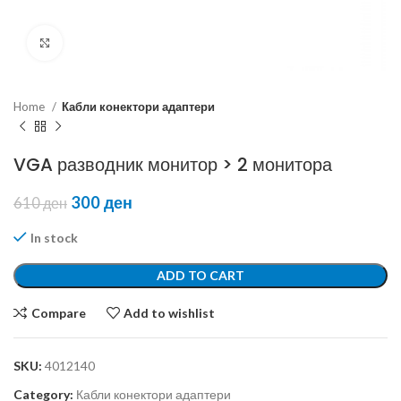
Click to enlarge
Home
Кабли конектори адаптери
VGA разводник монитор > 2 монитора
300
ден
610
ден
In stock
ADD TO CART
Compare
Add to wishlist
SKU:
4012140
Category:
Кабли конектори адаптери