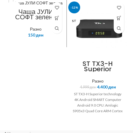
NITRO
-12%
Чаша ЈУЛИ
СОФТ зелена
ST
Разно
150
ден
ST TX3-H
Superior
technology 4K
Android Box
Разно
4.400
ден
4.999
ден
ST TX3-H Superior technology
4K Android SMART Computer
Android 9.0 CPU: Amlogic
S905x3 Quad Core ARM Cortex
A53 @2GHz GPU: Penta-core
Mali-450MP GPU @ 750MHz 4K
video playing 4GB DDR3