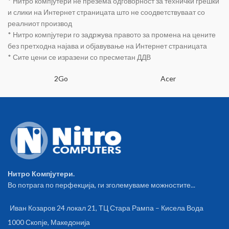
* Нитро компјутери не презема одговорност за технички грешки
Memory 64GB ROM Memory
Hardware decoding to 4K/2K
и слики на Интернет страницата што не соодветствуваат со
Bluetooth DLNA HDMI 2.0 3x
реалниот производ
USB2.0 Wifi LAN RJ45 DC 5V
* Нитро компјутери го задржува правото за промена на цените
Remote controller Black color
без претходна најава и објавување на Интернет страницата
* Сите цени се изразени со пресметан ДДВ
2Go
Acer
Нитро Компјутери.
Во потрага по перфекција, ги зголемуваме можностите...
Иван Козаров 24 локал 21, ТЦ Стара Рампа – Кисела Вода
1000 Скопје, Македонија