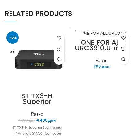
RELATED PRODUCTS
-12%
NITRO
ONE FOR ALL
URC3910,Univer
sal remote
ST
controller for
Разно
TV,Slimline,Pre-
399
ден
Programmed,O
perates: TV;
Functions:
Volume
Control,Mute,D
ST TX3-H
evices,Power/M
Superior
agic,Menu,Tran
technology 4K
sport
Android Box
keys/Teletext,2x
Разно
AAA
4.400
ден
4.999
ден
ST TX3-H Superior technology
4K Android SMART Computer