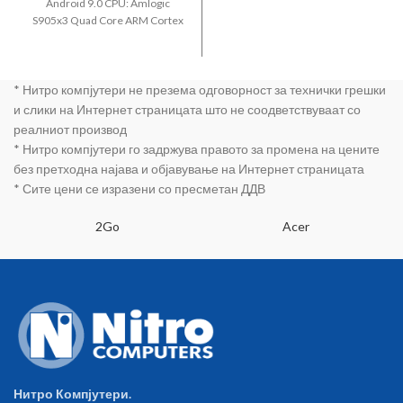
Android 9.0 CPU: Amlogic
S905x3 Quad Core ARM Cortex
A53 @2GHz GPU: Penta-core
Mali-450MP GPU @ 750MHz 4K
video playing 4GB DDR3
* Нитро компјутери не презема одговорност за технички грешки
Memory 64GB ROM Memory
Hardware decoding to 4K/2K
и слики на Интернет страницата што не соодветствуваат со
Bluetooth DLNA HDMI 2.0 3x
реалниот производ
USB2.0 Wifi LAN RJ45 DC 5V
* Нитро компјутери го задржува правото за промена на цените
Remote controller Black color
без претходна најава и објавување на Интернет страницата
* Сите цени се изразени со пресметан ДДВ
2Go
Acer
Нитро Компјутери.