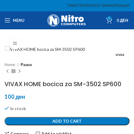
ТИКЕТ
ПРИВАТНОСТ
ИНФОРМАЦИИ
0
MENU
0
ДЕН
Click to enlarge
VIVAX
Home
Разно
VIVAX HOME bocica za SM-3502 SP600
100
ден
In stock
ADD TO CART
Compare
Add to wishlist