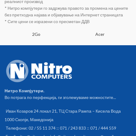
реалниот производ
Front: 3 x 120mm (optional)
* Нитро компјутери го задржува правото за промена на цените
Upper: 2 x 120mm (optional)
без претходна најава и објавување на Интернет страницата
Straznji: 1 x 120mm - RED
* Сите цени се изразени со пресметан ДДВ
(included) FAN: Front: 240 mm /
Back: 120mm DIMENSION AND
2Go
Acer
WEIGHT: Max. GPU lenght:
310mm Max. CPU cooler height:
160mm Dimensions: 400 x 190
x 440mm Weight. 4,5kg NOTE:
There is only RED LED fan in the
original BUNKER package! Front
ones are optional and you can
buy them separately!
Нитро Компјутери.
Во потрага по перфекција, ги зголемуваме можностите...
Иван Козаров 24 локал 21, ТЦ Стара Рампа – Кисела Вода
1000 Скопје, Македонија
Телефони: 02 / 55 11 374 :: 071 / 243 833 :: 071 / 444 559