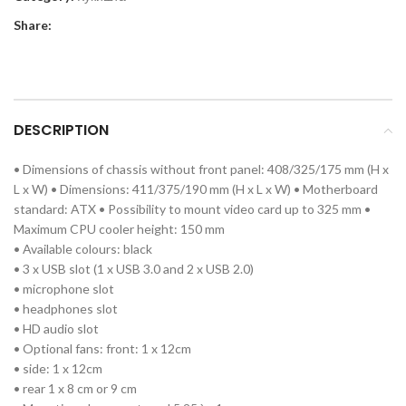
Share:
DESCRIPTION
• Dimensions of chassis without front panel: 408/325/175 mm (H x
L x W) • Dimensions: 411/375/190 mm (H x L x W) • Motherboard
standard: ATX • Possibility to mount video card up to 325 mm •
Maximum CPU cooler height: 150 mm
• Available colours: black
• 3 x USB slot (1 x USB 3.0 and 2 x USB 2.0)
• microphone slot
• headphones slot
• HD audio slot
• Optional fans: front: 1 x 12cm
• side: 1 x 12cm
• rear 1 x 8 cm or 9 cm