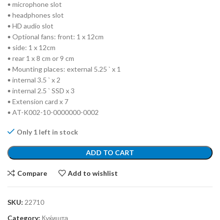
• microphone slot
• headphones slot
• HD audio slot
• Optional fans: front: 1 x 12cm
• side: 1 x 12cm
• rear 1 x 8 cm or 9 cm
• Mounting places: external 5.25 ` x 1
• internal 3.5 ` x 2
• internal 2.5 ` SSD x 3
• Extension card x 7
• AT-K002-10-0000000-0002
Only 1 left in stock
ADD TO CART
Compare
Add to wishlist
SKU:
22710
Category:
Куќишта