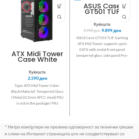
ASUS Case
GT501 TUF
ASUS
Gaming ATX
Mid Tower
Куќишта
9.899
ден
9.999
ден
ASUS Case GT501 TUF Gaming
ATX Mid Tower supports up to
EATX with metal front panel
ATX Midi Tower
tempered-glass side panel Pre-
Case White
installed Fans: Front: 3x 120mm
Shark Bunker
AURA RGB (1200RPM) Rear: 1 x
Gaming Red
Куќишта
140 PWM radiator space
Led w/o PSU
2.590
ден
reserved and USB 3.1 Gen 1
Maximum GPU Length: 420mm
Type: ATX Mid Tower Color:
Maximum CPU Cooler Height:
Black Material: Tempered Glass
180mm Maximum PSU Length:
/ Metal (0.5mm SPCC steel) PSU
240 mm 90DC0012-B49000
is not in the package! PSU
location: on the bottom - ATX
MBO compatibility: ATX / M-ATX
/ ITX EXPANSION: Internal 3.5
* Нитро компјутери не презема одговорност за технички грешки
inch slot: 2 Internal 2.5 inch slot:
2 FRONT PANEL: 1 x USB3.0 + 2
и слики на Интернет страницата што не соодветствуваат со
x USB 2.0 + HD AUDIO FANS: