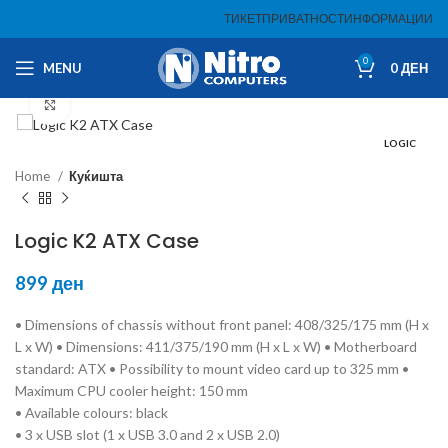
ТИКЕТ
ПРИВАТНОСТ
ИНФОРМАЦИИ
0
MENU
0
ДЕН
Click to enlarge
LOGIC
Home
Куќишта
Logic K2 ATX Case
899
ден
• Dimensions of chassis without front panel: 408/325/175 mm (H x
L x W) • Dimensions: 411/375/190 mm (H x L x W) • Motherboard
standard: ATX • Possibility to mount video card up to 325 mm •
Maximum CPU cooler height: 150 mm
• Available colours: black
• 3 x USB slot (1 x USB 3.0 and 2 x USB 2.0)