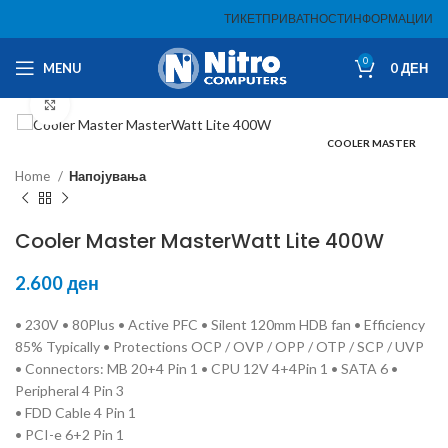
ТИКЕТ
ПРИВАТНОСТ
ИНФОРМАЦИИ
0
MENU
0
ДЕН
Click to enlarge
COOLER MASTER
Home
Напојувања
Cooler Master MasterWatt Lite 400W
2.600
ден
• 230V • 80Plus • Active PFC • Silent 120mm HDB fan • Efficiency
85% Typically • Protections OCP / OVP / OPP / OTP / SCP / UVP
• Connectors: MB 20+4 Pin 1 • CPU 12V 4+4Pin 1 • SATA 6 •
Peripheral 4 Pin 3
• FDD Cable 4 Pin 1
• PCI-e 6+2 Pin 1