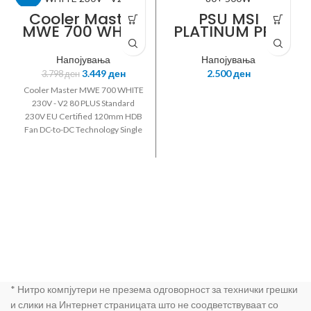
Cooler Master
PSU MSI
COOLER MASTE
MWE 700 WHITE
PLATINUM PRO
R
230V – V2
80+ 500W
Напојувања
Напојувања
3.449
ден
2.500
ден
3.798
ден
Cooler Master MWE 700 WHITE
230V - V2 80 PLUS Standard
230V EU Certified 120mm HDB
Fan DC-to-DC Technology Single
+12V Rail Active PFC
EFFICIENCY: 85% Typically Flat
Black Cables PROTECTIONS:
OVP OPP SCP UVP OTP ATX 24-
PIN CONNECTORS: 1 EPS 4+4
PIN CONNECTORS: 1 EPS 8 PIN
CONNECTOR 1 SATA
CONNECTORS: 6 PERIPHERAL
4-PIN CONNECTORS: 3 PCI-E
6+2 PIN CONNECTORS: 4 MPE-
7001-ACABW-EU
* Нитро компјутери не презема одговорност за технички грешки
и слики на Интернет страницата што не соодветствуваат со