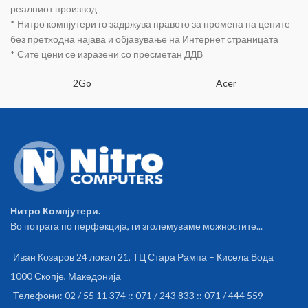
possibility of mounting CPU
реалниот производ
cooling up to 163 mm AT-
* Нитро компјутери го задржува правото за промена на цените
OBERON-PR-10-000000-0002-
без претходна најава и објавување на Интернет страницата
LE
* Сите цени се изразени со пресметан ДДВ
2Go
Acer
Нитро Компјутери.
Во потрага по перфекција, ги зголемуваме можностите...
Иван Козаров 24 локал 21, ТЦ Стара Рампа – Кисела Вода
1000 Скопје, Македонија
Телефони: 02 / 55 11 374 :: 071 / 243 833 :: 071 / 444 559