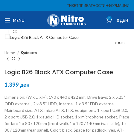
ТИКЕТ
ПРИВАТНОСТ
ИНФОРМАЦИИ
0
MENU
0
ДЕН
Click to enlarge
LOGIC
Home
Куќишта
Logic B26 Black ATX Computer Case
1.399
ден
Dimension: (W x D x H): 190 x 440 x 422 mm, Drive Bays: 2 x 5,25“
ODD external , 2 x 3.5“ HDD, Internal, 1 x 3.5“ FDD external,
Mainboard size: ATX, micro ATX, ITX, Equipment: 1 x port USB 3.0,
2 x port USB 2.0, 1 x audio HD socket, 1 x microphone socket, Place
for fan: 1 x 80 / 120mm (front wall), 1 x 120 / 140mm (wall side), 1 x
80 / 120mm (rear panel), Color: black, Space for padlock: yes, AT-