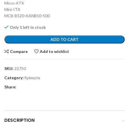
Micro-ATX
Mini-ITX
MCB-B520-KANB50-S00
Only 1 left in stock
ADD TO CART
Compare
Add to wishlist
SKU:
22750
Category:
Куќишта
Share:
DESCRIPTION