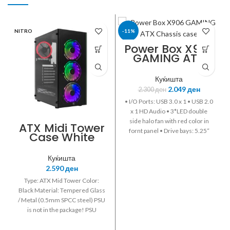
NITRO
-11%
Power Box X906
GAMING ATX
POWER BOX
Chassis case
Куќишта
2.049
ден
2.300
ден
• I/O Ports: USB 3.0 x 1 • USB 2.0
x 1 HD Audio • 3*LED double
side halo fan with red color in
ATX Midi Tower
fornt panel • Drive bays: 5.25“
Case White
external x 1 • 3.5“internal x 3 •
Shark Bunker
SSD Bay x 4 • PCI Slots: 7 •
Gaming Red
Куќишта
Support Cable Management •
Led w/o PSU
2.590
ден
PVC dustproof mesh under PSU
position • Standard Acrylic SIDE
Type: ATX Mid Tower Color:
PANEL • Power supply ATX
Black Material: Tempered Glass
700W • With 200W real •
/ Metal (0.5mm SPCC steel) PSU
20+4pins • 1 x 4-pin P4
is not in the package! PSU
Connector • 2 x SATA Connector
location: on the bottom - ATX
• 2 x IDE Connector • 8cm fan •
MBO compatibility: ATX / M-ATX