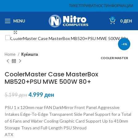
ТИКЕТ
ПРИВАТНОСТ
ИНФОРМАЦИИ
0
MENU
0
ДЕН
Click to enlarge
-4%
Home
Куќишта
COOLER MASTER
CoolerMaster Case MasterBox
MB520+PSU MWE 500W 80+
4.999
ден
5.199
ден
PSU 1 x 120mm rear FAN DarkMirror Front Panel Aggressive
Intakes Edge-To-Edge Transparent Side Panel Support for a Total
of 6 Fans and Water Cooling Graphic Card Support Up to 410mm
Storage Trays and Full-Length PSU Shroud
ATX