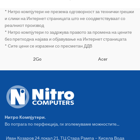
EU power cord • Brown box
/ ITX EXPANSION: Internal 3.5
* Нитро компјутери не презема одговорност за технички грешки
inch slot: 2 Internal 2.5 inch slot:
2 FRONT PANEL: 1 x USB3.0 + 2
и слики на Интернет страницата што не соодветствуваат со
x USB 2.0 + HD AUDIO FANS:
реалниот производ
Front: 3 x 120mm (optional)
* Нитро компјутери го задржува правото за промена на цените
Upper: 2 x 120mm (optional)
без претходна најава и објавување на Интернет страницата
Straznji: 1 x 120mm - RED
* Сите цени се изразени со пресметан ДДВ
(included) FAN: Front: 240 mm /
Back: 120mm DIMENSION AND
2Go
Acer
WEIGHT: Max. GPU lenght:
310mm Max. CPU cooler height:
160mm Dimensions: 400 x 190
x 440mm Weight. 4,5kg NOTE:
There is only RED LED fan in the
original BUNKER package! Front
ones are optional and you can
buy them separately!
Нитро Компјутери.
Во потрага по перфекција, ги зголемуваме можностите...
Иван Козаров 24 локал 21, ТЦ Стара Рампа – Кисела Вода