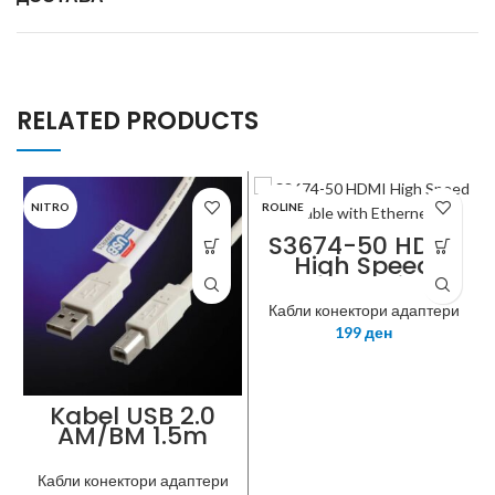
RELATED PRODUCTS
NITRO
ROLINE
S3674-50 HDMI
High Speed
Cable with
Ethernet, M/M,
Кабли конектори адаптери
black, 5m
199
ден
Kabel USB 2.0
AM/BM 1.5m
BLACK
Кабли конектори адаптери