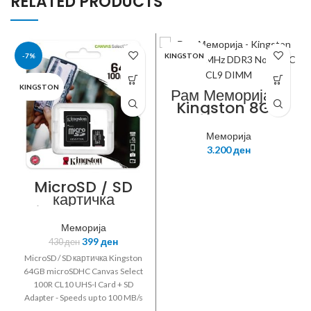
RELATED PRODUCTS
-7%
KINGSTON
KINGSTON
Рам Меморија –
Kingston 8GB
1600MHz DDR3
Non-ECC CL9
Меморија
DIMM,KVR16N11/
3.200
ден
8BK
MicroSD / SD
картичка
Kingston 64GB
microSDHC
Меморија
Canvas Select
399
ден
430
ден
100R CL10 UHS-I
Card + SD
MicroSD / SD картичка Kingston
Adapter
64GB microSDHC Canvas Select
100R CL10 UHS-I Card + SD
Adapter - Speeds up to 100 MB/s
Read - SDCS2/64GB