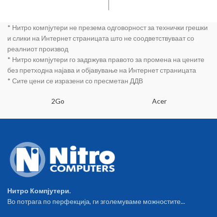
* Нитро компјутери не презема одговорност за технички грешки
и слики на Интернет страницата што не соодветствуваат со
реалниот производ
* Нитро компјутери го задржува правото за промена на цените
без претходна најава и објавување на Интернет страницата
* Сите цени се изразени со пресметан ДДВ
2Go
Acer
Нитро Компјутери.
Во потрага по перфекција, ги зголемуваме можностите...