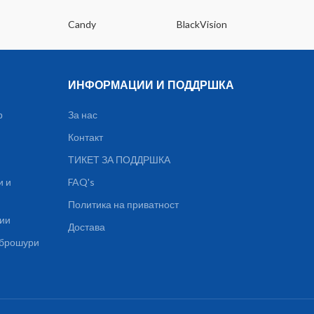
Candy
BlackVision
Dee
ИНФОРМАЦИИ И ПОДДРШКА
р
За нас
Контакт
ТИКЕТ ЗА ПОДДРШКА
и и
FAQ's
Политика на приватност
ции
Достава
, брошури