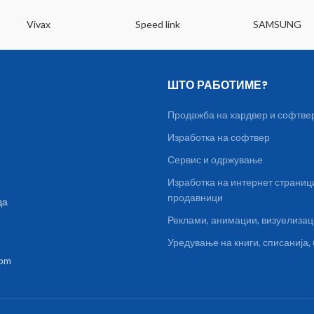
Vivax
Speed link
SAMSUNG
ШТО РАБОТИМЕ?
Продажба на хардвер и софтве
Изработка на софтвер
Сервис и одржување
Изработка на интернет страниц
продавници
да
Реклами, анимации, визуелиза
Уредување на книги, списанија
com