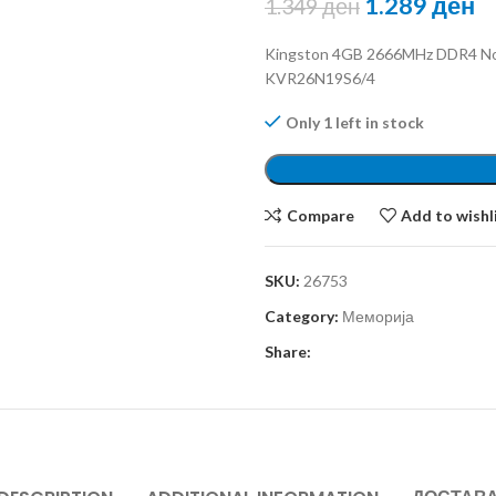
1.289
ден
1.349
ден
Kingston 4GB 2666MHz DDR4 N
KVR26N19S6/4
Only 1 left in stock
Compare
Add to wishl
SKU:
26753
Category:
Меморија
Share: