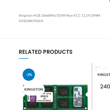
Kingston 4GB 2666MHz DDR4 Non-ECC CL19 DIMM
KVR26N19S6/4
RELATED PRODUCTS
-3%
KINGS
24
KINGSTON
ECC