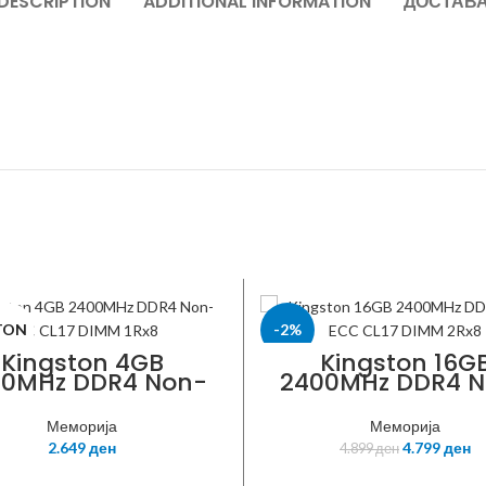
DESCRIPTION
ADDITIONAL INFORMATION
ДОСТАВ
TON
-2%
Kingston 4GB
Kingston 16G
00MHz DDR4 Non-
2400MHz DDR4 
 CL17 DIMM 1Rx8,
KINGSTON
ECC CL17 DIMM 2
KVR24N17S6/4
KVR24N17D8/1
Меморија
Меморија
2.649
ден
4.799
ден
4.899
ден