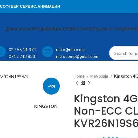
И, СОФТВЕР, СЕРВИС, АНИМАЦИИ
ДОМА
ЗА НАС
ПРОДАВНИЦА
СЕРВИС
СОФТВЕР
ДИЗАЈН СТУДИО
КОН
02 / 55 11 374
nitro@nitro.mk
071 / 243 833
nitrocomp@gmail.com
Home
Меморија
Kingston 4
-4%
Kingston 4
KINGSTON
Non-ECC CL
KVR26N19S