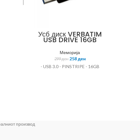
Усб диск VERBATIM
16
USB DRIVE 16GB
PINSTRIPE 49316
Меморија
258
ден
299
ден
- USB 3.0 - PINSTRIPE - 16GB
16GB
реалниот производ