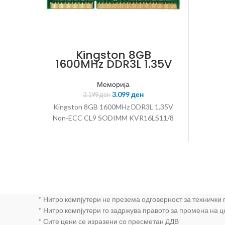
Kingston 8GB
1600MHz DDR3L 1.35V
Non-ECC CL9
SODIMM KVR16LS11/8
Меморија
3.099
ден
3.199
ден
Kingston 8GB 1600MHz DDR3L 1.35V
Non-ECC CL9 SODIMM KVR16LS11/8
* Нитро компјутери не презема одговорност за технички
* Нитро компјутери го задржува правото за промена на 
* Сите цени се изразени со пресметан ДДВ