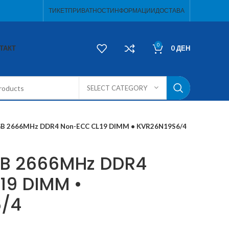
ТИКЕТ
ПРИВАТНОСТ
ИНФОРМАЦИИ
ДОСТАВА
0
ТАКТ
0
ДЕН
SELECT CATEGORY
GB 2666MHz DDR4 Non-ECC CL19 DIMM • KVR26N19S6/4
GB 2666MHz DDR4
19 DIMM •
6/4