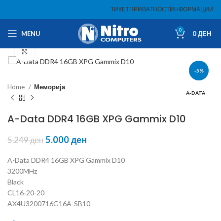
ТИКЕТ
ПРИВАТНОСТ
ИНФОРМАЦИИ
0
MENU
0
ДЕН
Click to enlarge
-5%
Home
Меморија
A-DATA
A-Data DDR4 16GB XPG Gammix D10
5.000
ден
5.249
ден
A-Data DDR4 16GB XPG Gammix D10
3200MHz
Black
CL16-20-20
AX4U3200716G16A-SB10