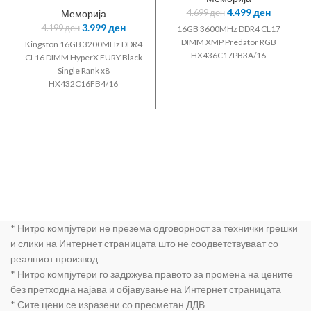
HyperX FURY
4.499
ден
Меморија
4.699
ден
Black
3.999
ден
4.199
ден
16GB 3600MHz DDR4 CL17
DIMM XMP Predator RGB
Kingston 16GB 3200MHz DDR4
HX436C17PB3A/16
CL16 DIMM HyperX FURY Black
Single Rank x8
HX432C16FB4/16
* Нитро компјутери не презема одговорност за технички грешки
и слики на Интернет страницата што не соодветствуваат со
реалниот производ
* Нитро компјутери го задржува правото за промена на цените
без претходна најава и објавување на Интернет страницата
* Сите цени се изразени со пресметан ДДВ