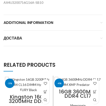
AX4U3200716G16A-SB10
ADDITIONAL INFORMATION
ДОСТАВА
RELATED PRODUCTS
-5%
-4%
16GB 3600MHz
DDR4 CL17
KINGSTON
KINGSTON
Kingston 16GB
DIMM XMP
3200MHz DDR4
Predator RGB
CL16 DIMM
Меморија