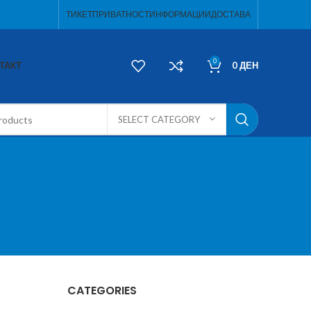
ТИКЕТ
ПРИВАТНОСТ
ИНФОРМАЦИИ
ДОСТАВА
0
ТАКТ
0
ДЕН
SELECT CATEGORY
CATEGORIES