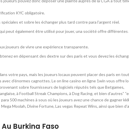
les joueurs pouvez donc déposer une plainte auprès de la CGA à tout tim
ification KYC obligatoire.
éciales et sobre les échanger plus tard contre para l’argent réel.
ui peut également être utilisé pour jouer, una société offre différentes
é aux joueurs de vivre une expérience transparente.
es obtenez en dépensant des dextre sur des paris et vous devez les échan
ans votre pays, mais les joueurs locaux peuvent placer des paris en toute
 avec d’énormes cagnottes. Le on line casino en ligne 1win vous offre l
ts provenant sobre fournisseurs de logiciels réputés tels que Betgames,
nglaise, à Football Streak Champions, à Dog Racing, et bien d’autres” “e
lus para 500 machines à sous où les joueurs avez une chance de gagner k
e Mega Moolah, Divine Fortune, Las vegas Repeat Wins, ainsi que bien d’
o Au Burkina Faso