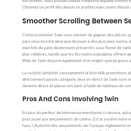
sécurisées. Vous pouvez utiliser n’importe laquelle d’entre
Obtenez un profil dès depuis et profitez man casino depuis
Smoother Scrolling Between S
Cette promotion 1win vous permet de gagner des pièces spécia
para vous inscrire ainsi que de jouer à des jeux para casino, 
marchés de paris deviennent présentés sous forme de tablea
plus célèbres, tandis que les fits moins populaires offrent
Web de 1win dispose également d’un onglet spécial grace a
La société rafraîchit constamment la liste kklk promotions afi
directement para la catégorie Jeux en direct de 1win sont m
durante direct et placez vos paris à l’aide de tableaux de co
Pros And Cons Involving 1win
En plus du perfect de bienvenue mentionné ci-dessus, qui pe
pour jouer aux amusements de casino. Est la société mère et
Faso. L’Autorité des amusements de Curaçao réglemente les