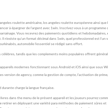
angeles roulette américaine, los angeles roulette européenne ainsi que l
encer à épargner de l’argent avec 1win. Inscrivez-vous à un programme d’
 parrainage. Vous recevrez des paiements quotidiens et hebdomadaires, e
Il n’existe qu’un format décimal dans 1win, quel professionnel est l’un 
 burkinabés, automobile l’essentiel se rédigé sans effort.
us célèbres, tandis que les complements moins populaires offrent génér
e appareils modernes fonctionnant sous Android et iOS ainsi que sous W
es version de agency, comme la gestion de compte, l’activation de prime,
d durante charge la langue française.
e livres dans the menu de le présent appareil et les joueurs pourrez com
ue retirer en déployant une variété para méthodes de paiement sûres et