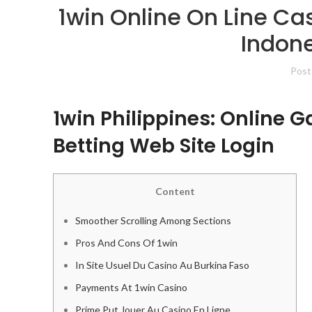
1win Online On Line C
Indone
Post
1win Philippines: Online 
Betting Web Site Login
Content
Smoother Scrolling Among Sections
Pros And Cons Of 1win
In Site Usuel Du Casino Au Burkina Faso
Payments At 1win Casino
Prime Put Jouer Au Casino En Ligne