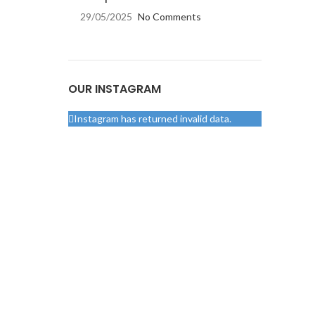
29/05/2025
No Comments
OUR INSTAGRAM
Instagram has returned invalid data.