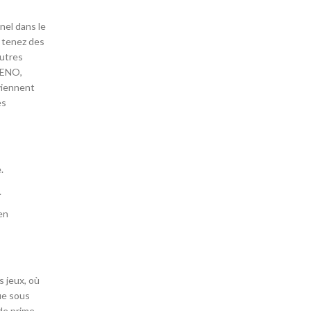
nel dans le
s tenez des
autres
 KENO,
oviennent
es
.
.
en
s jeux, où
ue sous
de prime,