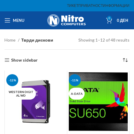
ТИКЕТ
ПРИВАТНОСТ
ИНФОРМАЦИИ
0
MENU
0
ДЕН
Home
Тврди дискови
Showing 1–12 of 48 results
Show sidebar
-12%
-11%
WESTERN DIGIT
A-DATA
AL WD