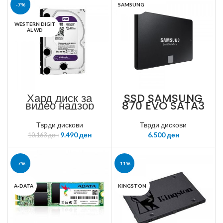
-7%
SAMSUNG
WESTERN DIGIT
AL WD
Хард диск за
SSD SAMSUNG
видео надзор
870 EVO SATA3
HDD 4TB
1TB
WesternDigital
Purple Video
Тврди дискови
Тврди дискови
Surveillance
9.490
ден
6.500
ден
10.163
ден
-7%
-11%
A-DATA
KINGSTON