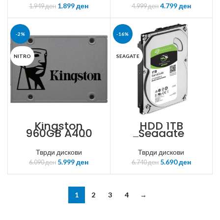
1.899
ден
4.799
ден
1.949
ден
4.999
ден
-2%
-16%
NITRO
SEAGATE
Kingston
HDD 1TB
960GB A400
Seagate
SSD SATA3
7200rpm •
64MB Cache •
Тврди дискови
SATA-3 •
Тврди дискови
6.0Gb/s
5.999
ден
5.690
ден
6.090
ден
6.740
ден
Barracuda •
ST1000DM010
1
2
3
4
→