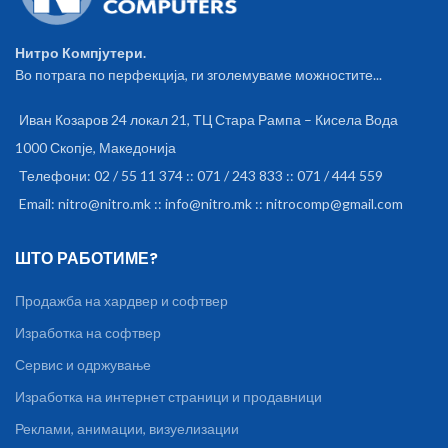
through density limitations of
the 2D planar NAND, and thus
can deliver a greater level of
Нитро Компјутери.
performance and endurance.
Во потрага по перфекција, ги зголемуваме можностите...
Perfect for your Ultrabook
Compliant with M.2 form factors
Type 2242 and 2280,
Иван Козаров 24 локал 21, ТЦ Стара Рампа – Кисела Вода
Transcend`s 3D NAND M.2 SSDs
1000 Скопје, Македонија
are perfect for use in Ultrabooks
and lightweight notebooks.
Телефони: 02 / 55 11 374 :: 071 / 243 833 :: 071 / 444 559
Measured at just 42mm in
Email: nitro@nitro.mk :: info@nitro.mk :: nitrocomp@gmail.com
length, the M.2 SSD 420S makes
for an easy upgrade to your
computer, taking up little space
ШТО РАБОТИМЕ?
while giving it a much needed
energy boost. Superior transfer
Продажба на хардвер и софтвер
speeds Featuring the M.2
standard (42mm), the next
Изработка на софтвер
generation SATA III 6Gb/s
interface and a powerful
Сервис и одржување
controller, Transcend`s M.2 SSD
Изработка на интернет страници и продавници
420S reaches incredible read
and write speeds of up to
Реклами, анимации, визуелизации
500MB/s and 430MB/s. When