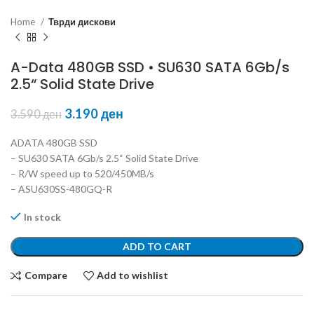
Home
Тврди дискови
A-Data 480GB SSD • SU630 SATA 6Gb/s
2.5“ Solid State Drive
3.190
ден
3.590
ден
ADATA 480GB SSD
– SU630 SATA 6Gb/s 2.5“ Solid State Drive
– R/W speed up to 520/450MB/s
– ASU630SS-480GQ-R
In stock
ADD TO CART
Compare
Add to wishlist