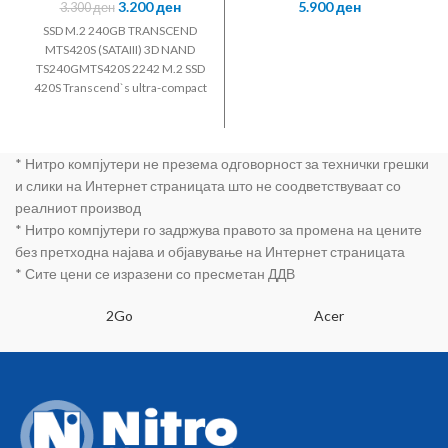
NAND
Digital,Element
3.200
ден
5.900
ден
3.300
ден
TS240GMTS420
s,Portable,USB3.
S 2242
0,Black,WDBU6
SSD M.2 240GB TRANSCEND
Y0020BBK-EESN
MTS420S (SATAIII) 3D NAND
TS240GMTS420S 2242 M.2 SSD
420S Transcend`s ultra-compact
SATA III 6Gb/s M.2 SSD 420S
addresses the high-
performance needs and strict
* Нитро компјутери не презема одговорност за технички грешки
size limitations of small form
factor devices, best suited for
и слики на Интернет страницата што не соодветствуваат со
Ultrabooks and thin, light
реалниот производ
notebooks. Boasting high-quality
* Нитро компјутери го задржува правото за промена на цените
flash chips and enhanced
без претходна најава и објавување на Интернет страницата
firmware algorithms,
* Сите цени се изразени со пресметан ДДВ
Transcend`s M.2 SSD 420S
delivers optimal reliability. 3D
2Go
Acer
expansion to break through
limits Unlike the existing planar
NAND chips, 3D NAND flash is a
type of flash memory in which
the memory cells are stacked
vertically in multiple layers. 3D
NAND is developed to break