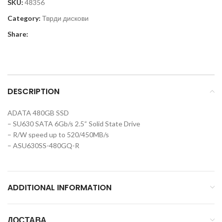
SKU:
48356
Category:
Тврди дискови
Share:
DESCRIPTION
ADATA 480GB SSD
– SU630 SATA 6Gb/s 2.5“ Solid State Drive
– R/W speed up to 520/450MB/s
– ASU630SS-480GQ-R
ADDITIONAL INFORMATION
ДОСТАВА