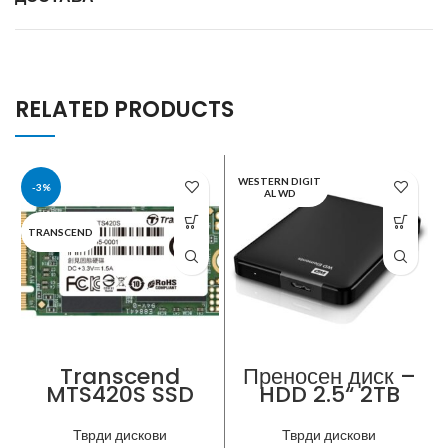
RELATED PRODUCTS
WESTERN DIGIT
-3%
AL WD
TRANSCEND
Transcend
Преносен диск –
MTS420S SSD
HDD 2.5“ 2TB
M.2 240GB
External
(SATAIII) 3D
Western
Тврди дискови
Тврди дискови