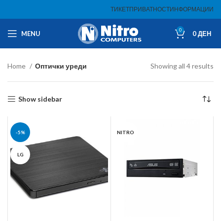
ТИКЕТ
ПРИВАТНОСТ
ИНФОРМАЦИИ
0
MENU
0
ДЕН
Home
Оптички уреди
Showing all 4 results
Show sidebar
-5%
NITRO
LG