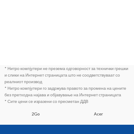
* Нитро компјутери не презема одговорност за технички грешки
и слики на Интернет страницата што не соодветствуваат со
реалниот производ
* Нитро компјутери го задржува правото за промена на цените
без претходна најава и објавување на Интернет страницата
* Сите цени се изразени со пресметан ДДВ
2Go
Acer