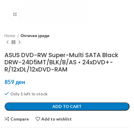
Click to enlarge
Home
Оптички уреди
ASUS DVD-RW Super-Multi SATA Black
DRW-24D5MT/BLK/B/AS • 24xDVD+-
R/12xDL/12xDVD-RAM
859
ден
Only 1 left in stock
ADD TO CART
Compare
Add to wishlist