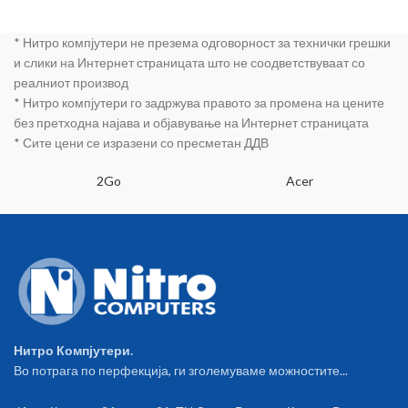
* Нитро компјутери не презема одговорност за технички грешки
и слики на Интернет страницата што не соодветствуваат со
реалниот производ
* Нитро компјутери го задржува правото за промена на цените
без претходна најава и објавување на Интернет страницата
* Сите цени се изразени со пресметан ДДВ
2Go
Acer
Нитро Компјутери.
Во потрага по перфекција, ги зголемуваме можностите...