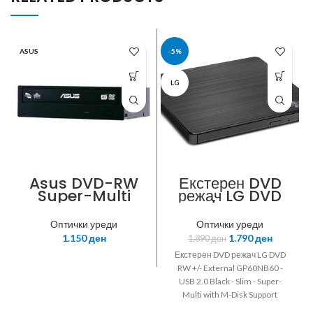
ASUS
-5%
LG
Asus DVD-RW
Екстерен DVD
Super-Multi
режач LG DVD
SATA Black
RW +/- External
DRW-
USB 2.0 Black
Оптички уреди
Оптички уреди
24B1ST/BLK/B/A
GP60NB60 Slim
1.150
ден
1.790
ден
1.890
ден
S SATA,
Super-Multi
24xDVD+-
with M-Disk
Екстерен DVD режач LG DVD
R/12xDL/12xDVD
Support
RW +/- External GP60NB60 -
-RAM
USB 2.0 Black - Slim - Super-
Multi with M-Disk Support