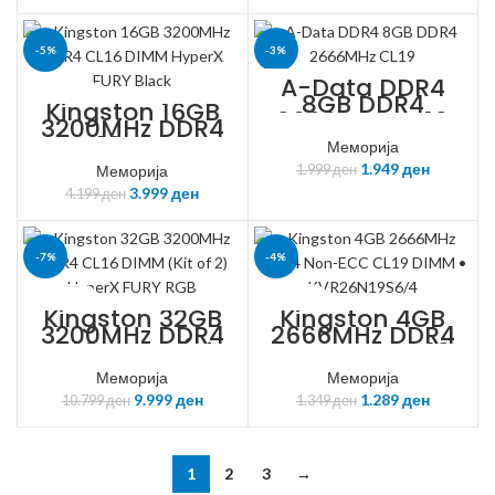
-5%
-3%
A-Data DDR4
8GB DDR4
KINGSTON
A-DATA
Kingston 16GB
2666MHz CL19
3200MHz DDR4
CL16 DIMM
Меморија
HyperX FURY
1.949
ден
Меморија
Black
1.999
ден
3.999
ден
4.199
ден
-7%
-4%
KINGSTON
KINGSTON
Kingston 32GB
Kingston 4GB
3200MHz DDR4
2666MHz DDR4
CL16 DIMM (Kit
Non-ECC CL19
of 2) HyperX
DIMM •
FURY RGB
Меморија
KVR26N19S6/4
Меморија
9.999
ден
1.289
ден
10.799
ден
1.349
ден
1
2
3
→