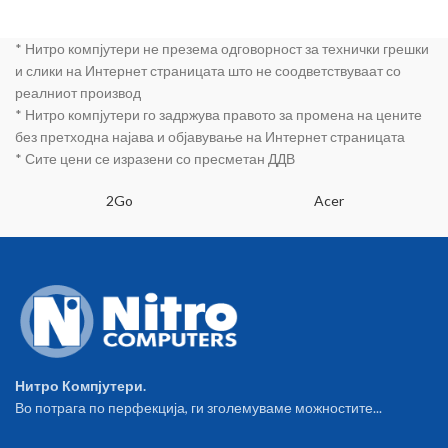
* Нитро компјутери не презема одговорност за технички грешки
и слики на Интернет страницата што не соодветствуваат со
реалниот производ
* Нитро компјутери го задржува правото за промена на цените
без претходна најава и објавување на Интернет страницата
* Сите цени се изразени со пресметан ДДВ
2Go
Acer
Нитро Компјутери.
Во потрага по перфекција, ги зголемуваме можностите...