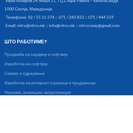
Иван Козаров 24 локал 21, ТЦ Стара Рампа – Кисела Вода
1000 Скопје, Македонија
Телефони: 02 / 55 11 374 :: 071 / 243 833 :: 071 / 444 559
Email: nitro@nitro.mk :: info@nitro.mk :: nitrocomp@gmail.com
ШТО РАБОТИМЕ?
Продажба на хардвер и софтвер
Изработка на софтвер
Сервис и одржување
Изработка на интернет страници и продавници
Реклами, анимации, визуелизации
Уредување на книги, списанија, брошури
ИНФОРМАЦИИ И ПОДДРШКА
За нас