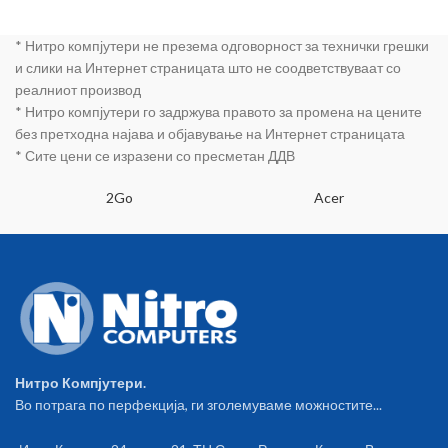
* Нитро компјутери не презема одговорност за технички грешки
и слики на Интернет страницата што не соодветствуваат со
реалниот производ
* Нитро компјутери го задржува правото за промена на цените
без претходна најава и објавување на Интернет страницата
* Сите цени се изразени со пресметан ДДВ
2Go
Acer
Нитро Компјутери.
Во потрага по перфекција, ги зголемуваме можностите...