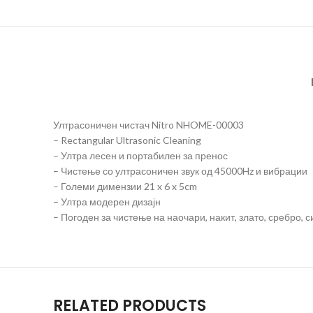
Ултрасоничен чистач Nitro NHOME-00003
– Rectangular Ultrasonic Cleaning
– Ултра лесен и портабилен за пренос
– Чистење со ултрасоничен звук од 45000Hz и вибрации
– Големи димензии 21 x 6 x 5cm
– Ултра модерен дизајн
– Погоден за чистење на наочари, накит, злато, сребро, с
RELATED PRODUCTS