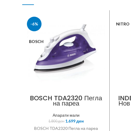
-6%
NITRO
BOSCH
BOSCH TDA2320 Пегла
INDE
на пареа
Нов
с
45
Апарати мали
про
1.699
ден
1.800
ден
пр
BOSCH TDA2320 Пегла на пареа