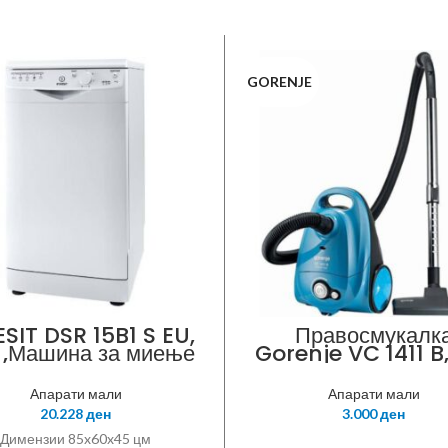
GORENJE
SIT DSR 15B1 S EU,
Правосмукалк
 ,Машина за миење
Gorenje VC 1411 B
адови, Сребрена,
плава,Моќност: 1
цм, 10 комплети, 5
W,Моќ на всисув
Апарати мали
Апарати мали
грами, можност за
275 W,Со вреќичк
20.228
ден
3.000
ден
иклучување топла
Литри,Материјал
вода, инокс
цевката:
Димензии 85x60x45 цм