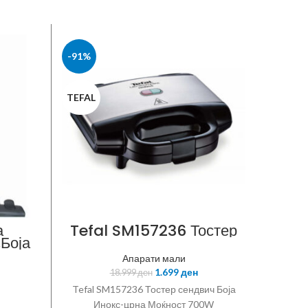
-91%
-15%
TEFAL
DE LON
а
Tefal SM157236 Тостер
D
,Боја
А
400
капу
Апарати мали
ање:
1.699
ден
18.999
ден
а 2
 на
Tefal SM157236 Тостер сендвич Боја
De Lo
Инокс-црна Моќност 700W