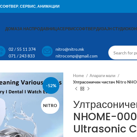
И, СОФТВЕР, СЕРВИС, АНИМАЦИИ
ДОМА
ЗА НАС
ПРОДАВНИЦА
СЕРВИС
СОФТВЕР
ДИЗАЈН СТУДИО
КОН
02 / 55 11 374
nitro@nitro.mk
071 / 243 833
nitrocomp@gmail.com
Home
Апарати мали
Ултрасоничен чистач Nitro NHO
-52%
Ултрасоничен
NITRO
NHOME-0000
Ultrasonic 