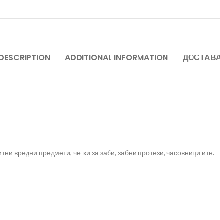
DESCRIPTION
ADDITIONAL INFORMATION
ДОСТАВ
итни вредни предмети, четки за заби, забни протези, часовници итн.