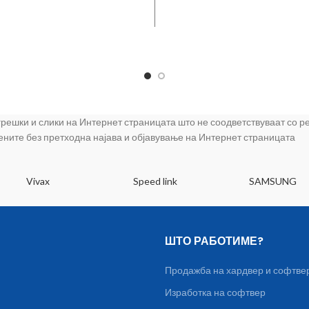
внатрешност,
Метал,Универза
ецибели, индикатор
четка,1 Хепа
ол и сјај, заштита од
филтер,Радиус-Оп
протекување, А+
14 m,Копче за
нергетска класа
вклучување,Управ
а локација
 грешки и слики на Интернет страницата што не соодветствуваат со 
цените без претходна најава и објавување на Интернет страницата
Vivax
Speed link
SAMSUNG
ШТО РАБОТИМЕ?
Продажба на хардвер и софтве
Изработка на софтвер