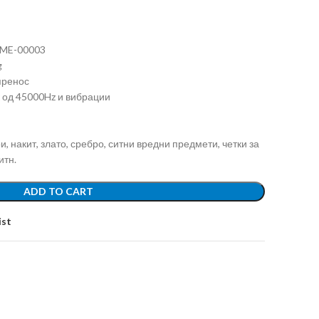
OME-00003
g
пренос
к од 45000Hz и вибрации
, накит, злато, сребро, ситни вредни предмети, четки за
итн.
ADD TO CART
ist