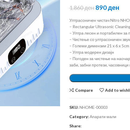
890
ден
1.860
ден
Ултрасоничен чистач Nitro NH
– Rectangular Ultrasonic Cleanin
– Ултра лесен и портабилен за 
– Чистење со ултрасоничен зву
– Големи димензии 21 x 6 x 5cm
– Ултра модерен дизајн
– Погоден за чистење на наочари
заби, забни протези, часовници 
Compare
Add to wishl
SKU:
NHOME-00003
Category:
Апарати мали
Share: