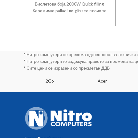
Виолетова боја 2000W Quick filling
51д
Керамичка palladium-glissee плоча за
за с
пеглање со парни канали и 3 зoни на
пеглање 3Anti calc систем (тројна
е
чистечка функција со самочистење
calc n clean system и вграден anti-calc
system) заштита од капење спреј
функција континуирана пареа 20г/
* Нитро компјутери не презема одговорност за технички
мин ударна пареа 60г/мин
* Нитро компјутери го задржува правото за промена на 
вертикална пареа 220мл резервоар
* Сите цени се изразени со пресметан ДДВ
за вода 1.8м кабел
SA
2Go
Acer