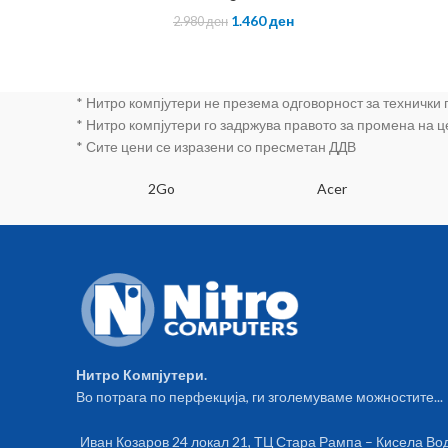
1.460
ден
2.980
ден
* Нитро компјутери не презема одговорност за технички
* Нитро компјутери го задржува правото за промена на 
* Сите цени се изразени со пресметан ДДВ
SA
2Go
Acer
Нитро Компјутери.
Во потрага по перфекција, ги зголемуваме можностите...
Иван Козаров 24 локал 21, ТЦ Стара Рампа – Кисела Во