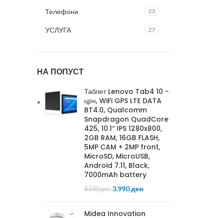
Телефони
23
УСЛУГА
27
НА ПОПУСТ
Таблет Lenovo Tab4 10 -
црн, WiFi GPS LTE DATA
BT4.0, Qualcomm
Snapdragon QuadCore
425, 10.1“ IPS 1280x800,
2GB RAM, 16GB FLASH,
5MP CAM + 2MP front,
MicroSD, MicroUSB,
Android 7.11, Black,
7000mAh battery
3.990
ден
8.500
ден
Midea Innovation