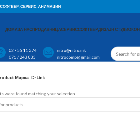
И, СОФТВЕР, СЕРВИС, АНИМАЦИИ
ДОМА
ЗА НАС
ПРОДАВНИЦА
СЕРВИС
СОФТВЕР
ДИЗАЈН СТУДИО
КОН
02 / 55 11 374
nitro@nitro.mk
071 / 243 833
nitrocomp@gmail.com
roduct Марка
D-Link
s were found matching your selection.