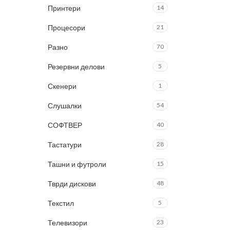
Принтери
14
Процесори
21
Разно
70
Резервни делови
5
Скенери
1
Слушалки
54
СОФТВЕР
40
Тастатури
28
Ташни и футроли
15
Тврди дискови
48
Текстил
5
Телевизори
23