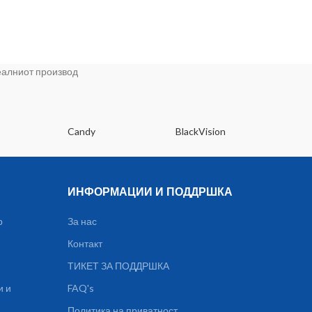
реалниот производ
Candy
BlackVision
Dee
ИНФОРМАЦИИ И ПОДДРШКА
р
За нас
Контакт
ТИКЕТ ЗА ПОДДРШКА
и и
FAQ's
Политика на приватност