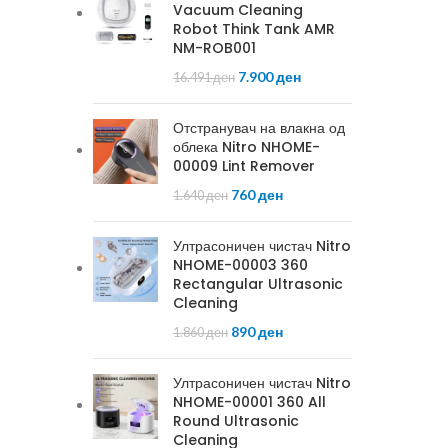
Vacuum Cleaning
Robot Think Tank AMR
NM-ROB001
7.900
ден
16.491
ден
Отстранувач на влакна од
облека Nitro NHOME-
00009 Lint Remover
760
ден
1.640
ден
Ултрасоничен чистач Nitro
NHOME-00003 360
Rectangular Ultrasonic
Cleaning
890
ден
1.860
ден
Ултрасоничен чистач Nitro
NHOME-00001 360 All
Round Ultrasonic
Cleaning