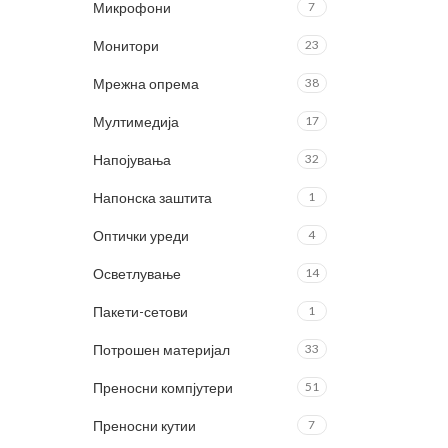
Микрофони
7
Монитори
23
Мрежна опрема
38
Мултимедија
17
Напојувања
32
Напонска заштита
1
Оптички уреди
4
Осветлување
14
Пакети-сетови
1
Потрошен материјал
33
Преносни компјутери
51
Преносни кутии
7