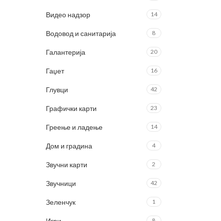
Видео надзор
14
Водовод и санитарија
8
Галантерија
20
Гаџет
16
Глувци
42
Графички карти
23
Греење и ладење
14
Дом и градина
4
Звучни карти
2
Звучници
42
Зеленчук
1
Игри
8