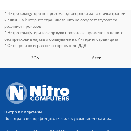
* Нитро компјутери не презема одговорност за технички грешки
и слики на Интернет страницата што не соодветствуваат со
реалниот производ
* Нитро компјутери го задржува правото за промена на цените
без претходна најава и објавување на Интернет страницата
* Сите цени се изразени со пресметан ДДВ
2Go
Acer
Нитро Компјутери.
Во потрага по перфекција, ги зголемуваме можностите...