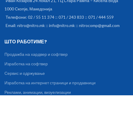
Иван Козаров 24 локал 21, ТЦ Стара Рампа – Кисела Вода
1000 Скопје, Македонија
Телефони: 02 / 55 11 374 :: 071 / 243 833 :: 071 / 444 559
Email: nitro@nitro.mk :: info@nitro.mk :: nitrocomp@gmail.com
ШТО РАБОТИМЕ?
Продажба на хардвер и софтвер
Изработка на софтвер
Сервис и одржување
Изработка на интернет страници и продавници
Реклами, анимации, визуелизации
Уредување на книги, списанија, брошури
ИНФОРМАЦИИ И ПОДДРШКА
За нас