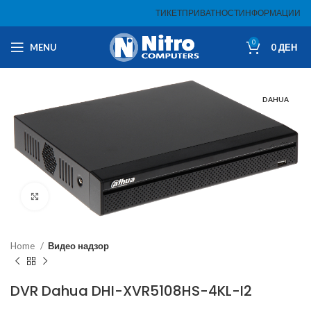
ТИКЕТ
ПРИВАТНОСТ
ИНФОРМАЦИИ
0
MENU
0
ДЕН
DAHUA
Click to enlarge
Home
Видео надзор
DVR Dahua DHI-XVR5108HS-4KL-I2