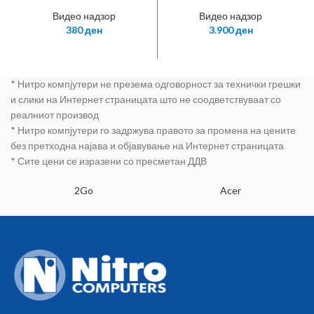
Dome Turret
8MP 3840×2160
Видео надзор
Видео надзор
2.8mm Exir IR
380
ден
3.900
ден
30m Smart IR
* Нитро компјутери не презема одговорност за технички грешки
и слики на Интернет страницата што не соодветствуваат со
реалниот производ
* Нитро компјутери го задржува правото за промена на цените
без претходна најава и објавување на Интернет страницата
* Сите цени се изразени со пресметан ДДВ
2Go
Acer