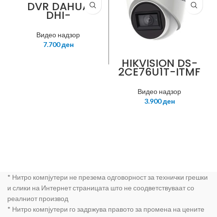
DVR DAHUA
DHI-
XVR5104HS-I2
Видео надзор
7.700
ден
HIKVISION DS-
2CE76U1T-ITMF
Dome Turret
8MP 3840×2160
Видео надзор
2.8mm Exir IR
3.900
ден
30m Smart IR
* Нитро компјутери не презема одговорност за технички грешки
и слики на Интернет страницата што не соодветствуваат со
реалниот производ
* Нитро компјутери го задржува правото за промена на цените