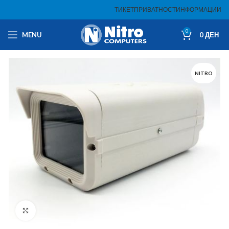
ТИКЕТ
ПРИВАТНОСТ
ИНФОРМАЦИИ
0
MENU
0
ДЕН
NITRO
Click to enlarge