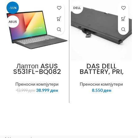
-11%
DELL
ASUS
Лаптоп ASUS
DAS DELL
S531FL-BQ082
BATTERY, PRI,
Gun metal i5-
7WHR, 1C, LION,
8265U
PERCI
Преносни компјутери
Преносни компјутери
Processor
38.999
ден
8.550
ден
43.999
ден
1.6Ghz