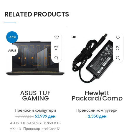
RELATED PRODUCTS
-10%
HP
ASUS
ASUS TUF
Hewlett
GAMING
Packard/Comp
FX706HCB-
aq Notebook
HX113
Adapter 65W
Преносни компјутери
Преносни компјутери
19V 3.5A PIN
63.999
ден
1.350
ден
70.999
ден
Size: 4.8 x 1.7
yellow with
ASUS TUF GAMING FX706HCB-
Notebook
HX113 - Процесор Intel Core i7-