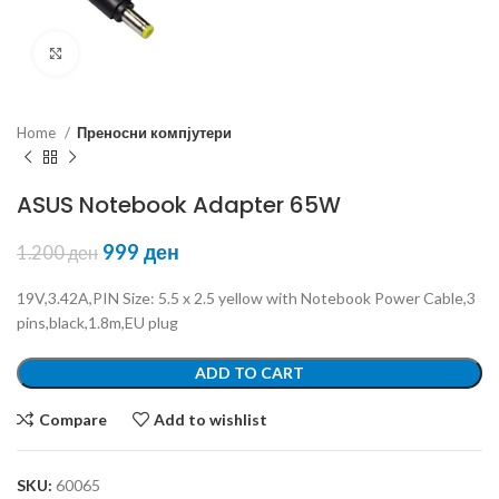
Click to enlarge
Home
Преносни компјутери
ASUS Notebook Adapter 65W
999
ден
1.200
ден
19V,3.42A,PIN Size: 5.5 x 2.5 yellow with Notebook Power Cable,3
pins,black,1.8m,EU plug
ADD TO CART
Compare
Add to wishlist
SKU:
60065