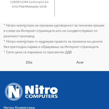
Power Cable 3
11800H (24M Cache up to 4.6
pins black 1.8m
GHz) Рам Меморија 16GB
EU plug
DDR4 3200Mhz Диск 512GB
M.2 SSD PCIE NVME Графичка
карта NVIDIA GeForce RTX
* Нитро компјутери не презема одговорност за технички грешки
3050 4GB DDR6 802.11ac
4xUSB (2x3.2 1x3.1 type C 1x
и слики на Интернет страницата што не соодветствуваат со
USB 2 0) HD веб камера Gigabit
реалниот производ
LAN WLAN 802.11ac dual
* Нитро компјутери го задржува правото за промена на цените
Bluetooth SD Card reader HDMI
без претходна најава и објавување на Интернет страницата
1.4 Backlit Chiclet Keyboard
* Сите цени се изразени со пресметан ДДВ
RGB 2.6kg 48WHrs 3S1P 3-cell
Li-ionk - FREE DOS 144MHz
17.3“ FHD LED (1920x1080) PN:
2Go
Acer
90NR0733-M003K0
Нитро Компјутери.