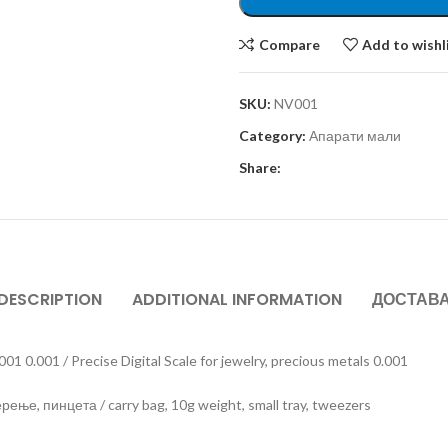
Compare
Add to wishl
SKU:
NV001
Category:
Апарати мали
Share:
DESCRIPTION
ADDITIONAL INFORMATION
ДОСТАВ
0.001 / Precise Digital Scale for jewelry, precious metals 0.001
ње, пинцета / carry bag, 10g weight, small tray, tweezers