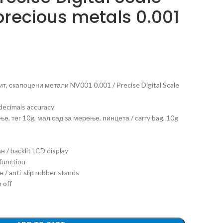
 precious metals 0.001
т, скапоцени метали NV001 0.001 / Precise Digital Scale
decimals accuracy
, тег 10g, мал сад за мерење, пинцета / carry bag, 10g
/ backlit LCD display
function
/ anti-slip rubber stands
 off