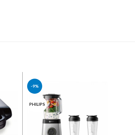
-9%
ST
PHILIPS