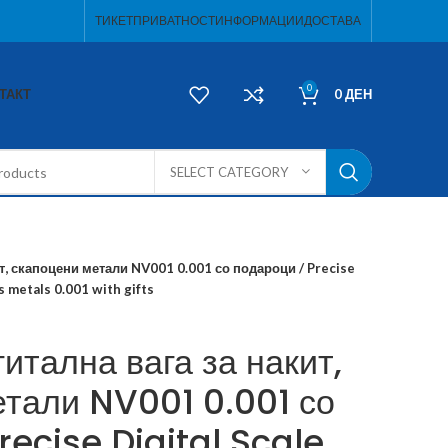
ТИКЕТ
ПРИВАТНОСТ
ИНФОРМАЦИИ
ДОСТАВА
0
ТАКТ
0
ДЕН
SELECT CATEGORY
т, скапоцени метали NV001 0.001 со подароци / Precise
us metals 0.001 with gifts
итална вага за накит,
етали NV001 0.001 со
recise Digital Scale