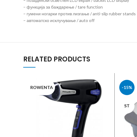
– позадински осветлен LCD екран / backlit LCD display
– функција за баждарење / tare function
– гумени ногарки против лизгање / anti-slip rubber stands
– автоматско исклучување / auto off
RELATED PRODUCTS
ROWENTA
-15%
ST