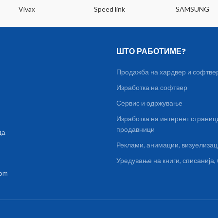
Vivax
Speed link
SAMSUNG
ШТО РАБОТИМЕ?
Продажба на хардвер и софтве
Изработка на софтвер
Сервис и одржување
Изработка на интернет страниц
продавници
да
Реклами, анимации, визуелиза
Уредување на книги, списанија
com