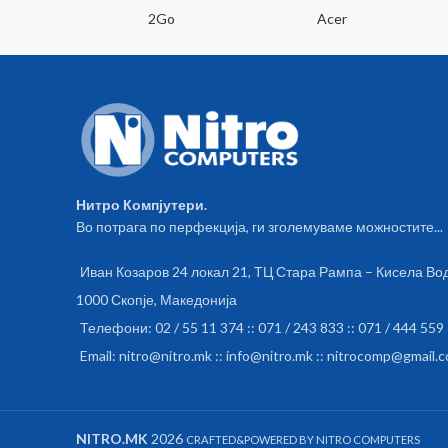
SA
2Go
Acer
Нитро Компјутери.
Во потрага по перфекција, ги зголемуваме можностите...
Иван Козаров 24 локал 21, ТЦ Стара Рампа – Кисела Во
1000 Скопје, Македонија
Телефони: 02 / 55 11 374 :: 071 / 243 833 :: 071 / 444 559
Email: nitro@nitro.mk :: info@nitro.mk :: nitrocomp@gmail.
NITRO.MK
2026
CRAFTED&POWERED BY NITRO COMPUTERS