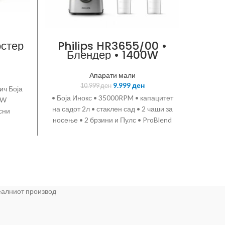
остер
Philips HR3655/00 •
Блендер • 1400W
про
Апарати мали
Tec
9.999
ден
10.999
ден
чн
ич Боја
проч
• Боја Инокс • 35000RPM • капацитет
• капа
0W
нико
на садот 2л • стаклен сад • 2 чаши за
за чис
сни
носење • 2 брзини и Пулс • ProBlend
изгаат
мон
6 3D • шпатула • рачка за полесно
е
беб
држење • функција кршење на мраз
ов
• тивок режим
реалниот производ