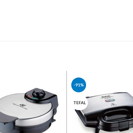
-91%
TEFAL