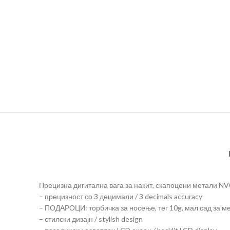
Прецизна дигитална вага за накит, скапоцени метали NV001 
– прецизност со 3 децимали / 3 decimals accuracy
– ПОДАРОЦИ: торбичка за носење, тег 10g, мал сад за мере
– стилски дизајн / stylish design