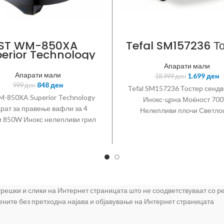
ST WM-850XA
Tefal SM157236 Т
erior Technology
парат за правење
Апарати мали
вафли
Апарати мали
1.699
ден
18.999
ден
848
ден
999
ден
Tefal SM157236 Тостер сендв
-850XA Superior Technology
Инокс-црна Моќност 70
рат за правење вафли за 4
Нелепливи плочи Светло
 850W Инокс нелепливи грил
индикатори ногарки што не л
чи прилагодлив термостат
вертикално складирањ
 грешки и слики на Интернет страницата што не соодветствуваат со 
цените без претходна најава и објавување на Интернет страницата