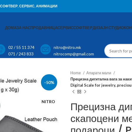
И, СОФТВЕР, СЕРВИС, АНИМАЦИИ
ДОМА
ЗА НАС
ПРОДАВНИЦА
СЕРВИС
СОФТВЕР
ДИЗАЈН СТУДИО
КОН
02 / 55 11 374
nitro@nitro.mk
071 / 243 833
nitrocomp@gmail.com
Home
Апарати мали
Прецизна дигитална вага за наки
-50%
Digital Scale for jewelry, precio
NITRO
Прецизна диг
скапоцени м
подароци / P