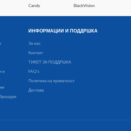
Candy
BlackVision
Dee
ИНФОРМАЦИИ И ПОДДРШКА
р
За нас
Контакт
ТИКЕТ ЗА ПОДДРШКА
и и
FAQ's
Политика на приватност
ции
Достава
, брошури