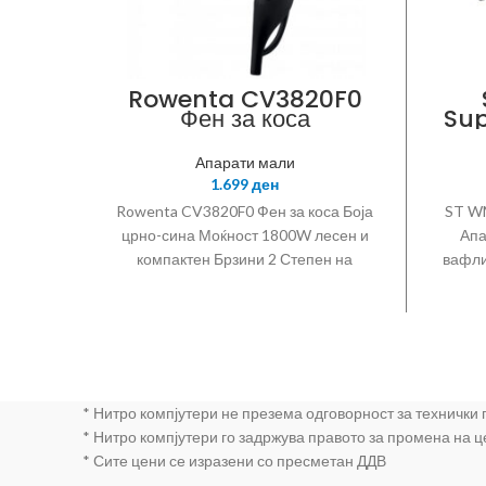
Rowenta CV3820F0
Фен за коса
Sup
А
Апарати мали
1.699
ден
Rowenta CV3820F0 Фен за коса Боја
ST WM
црно-сина Моќност 1800W лесен и
Апа
компактен Брзини 2 Степен на
вафли
температура 3 Ладен воздух
пло
Концентратор Јон функција
Закачалка на рачката
* Нитро компјутери не презема одговорност за технички
* Нитро компјутери го задржува правото за промена на 
* Сите цени се изразени со пресметан ДДВ