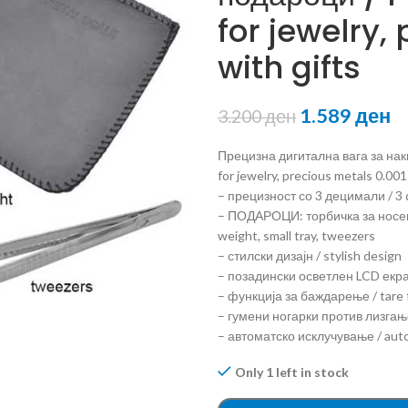
for jewelry,
with gifts
1.589
ден
3.200
ден
Прецизна дигитална вага за наки
for jewelry, precious metals 0.001
– прецизност со 3 децимали / 3 
– ПОДАРОЦИ: торбичка за носење
weight, small tray, tweezers
– стилски дизајн / stylish design
– позадински осветлен LCD екран 
– функција за баждарење / tare 
– гумени ногарки против лизгање 
– автоматско исклучување / auto
Only 1 left in stock