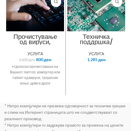
Прочистување
Техничка
од вируси,
поддршка/
тројански коњи,
одржување на
црви и друг
систем / работен
УСЛУГА
УСЛУГА
малициозен
час со договор за
800
ден
1.285
ден
1.600
ден
софтвер на хард
одржување
дискот +
• Целосно прочистување на
софтверска
Вашиот лаптоп, компјутер или
оптимизација и
таблет од вируси, тројански
средување на
коњи, црви и други
драјверите на
малициозни софтвери и
Вашиот лаптоп /
несакани програми. •
компјутер /
Инсталација на нов
таблет –
* Нитро компјутери не презема одговорност за технички грешки
антивирусен софтвер и
Промотивна
ажурирање на антивирусни
и слики на Интернет страницата што не соодветствуваат со
услуга
дефиниции. • Изборен 30%
реалниот производ
попуст на лиценца за
* Нитро компјутери го задржува правото за промена на цените
антивирусен софтвер. •