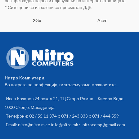
без претходна најава и објавување на Интернет страницата
Софтверска оптимизација на
* Сите цени се изразени со пресметан ДДВ
уредот. • Средување на
драјверите.
2Go
Acer
Нитро Компјутери.
Во потрага по перфекција, ги зголемуваме можностите...
Иван Козаров 24 локал 21, ТЦ Стара Рампа – Кисела Вода
1000 Скопје, Македонија
Телефони: 02 / 55 11 374 :: 071 / 243 833 :: 071 / 444 559
Email: nitro@nitro.mk :: info@nitro.mk :: nitrocomp@gmail.com