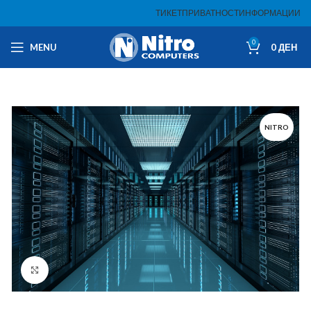
ТИКЕТ
ПРИВАТНОСТ
ИНФОРМАЦИИ
0
MENU
0
ДЕН
NITRO
Click to enlarge