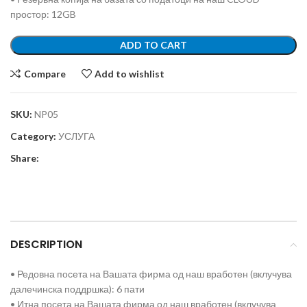
простор: 12GB
ADD TO CART
Compare
Add to wishlist
SKU:
NP05
Category:
УСЛУГА
Share:
DESCRIPTION
• Редовна посета на Вашата фирма од наш вработен (вклучува
далечинска поддршка): 6 пати
• Итна посета на Вашата фирма од наш вработен (вклучува