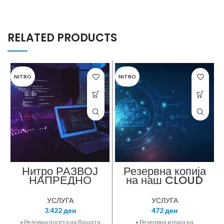
RELATED PRODUCTS
NITRO
NITRO
Нитро РАЗВОЈ
Резервна копија
НАПРЕДНО
на наш CLOUD
одржување
простор 3GB
УСЛУГА
УСЛУГА
3.422
ден
472
ден
• Редовна посета на Вашата
• Резервна копија на