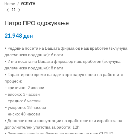
Home
УСЛУГА
Нитро ПРО одржување
21.948
ден
• Редовна посета на Вашата фирма од наш вработен (вклучува
далечинска поддршка): 6 пати
• Итна посета на Вашата фирма од наш вработен (вклучува
далечинска поддршка): 8 пати
• Гарантирано време на одзив при нарушеност на работните
процеси:
– критично: 2 часови
– високо: 3 часови
– средно: 6 часови
– умерено: 18 часови
– ниско: 48 часови
• Дополнителни консултации на вработените и изработка на
дополнителни упатства за работа: 12h
• Резервна копија на базата со податоци на наш CLOUD