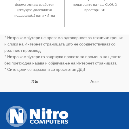
фирма од наш вработен
податоците на наш CLOUD
(вклучува далечинска
простор 3GB
поддршка): 2 пати • Итна
посета на Вашата фирма од
наш вработен (вклучува
далечинска поддршка): 3 пати
* Нитро компјутери не презема одговорност за технички грешки
• Гарантирано време на одзив
при нарушеност на работните
и слики на Интернет страницата што не соодветствуваат со
процеси: - критично: 3 часови -
реалниот производ
високо: 7 часови - средно: 22
* Нитро компјутери го задржува правото за промена на цените
часови - умерено: 44 часови -
без претходна најава и објавување на Интернет страницата
ниско: 144 часови • Резервна
* Сите цени се изразени со пресметан ДДВ
копија на базата со податоци
на наш CLOUD простор: 3GB
2Go
Acer