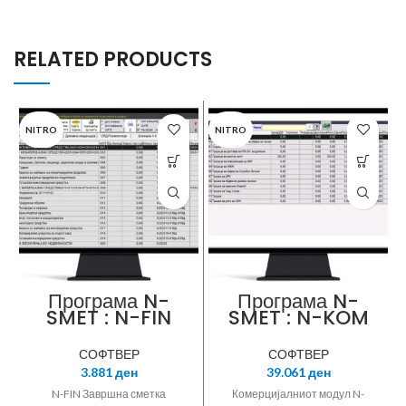
RELATED PRODUCTS
NITRO
NITRO
Програма N-
Програма N-
SMET : N-FIN
SMET : N-KOM
Завршна сметка
комерцијално
подмодул за
СОФТВЕР
СОФТВЕР
нотарско
3.881
ден
39.061
ден
работење
N-FIN Завршна сметка
Комерцијалниот модул N-