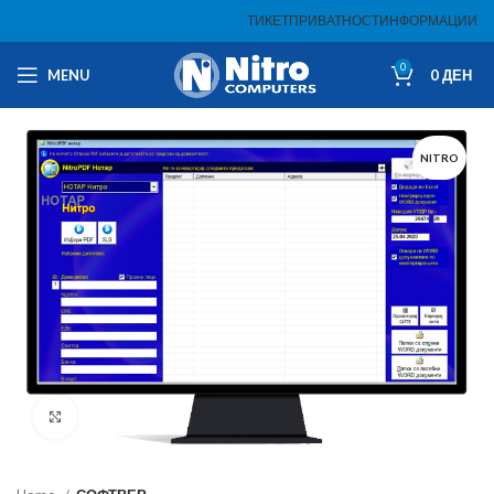
ТИКЕТ
ПРИВАТНОСТ
ИНФОРМАЦИИ
0
MENU
0
ДЕН
NITRO
Click to enlarge