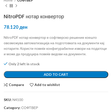
Home
СОФТВЕР
NitroPDF нотар конвертор
78.120
ден
NitroPDF нотар конвертор е софтверско решение коешто
овозможува автоматизација на подготовката на документи кај
нотарите. Користи повеќе конфигурабилни извори на податоци
и може да продуцира повеќе видови на документи.
Only 2 left in stock
ADD TO CART
Compare
Add to wishlist
SKU:
N4100
Category:
СОФТВЕР