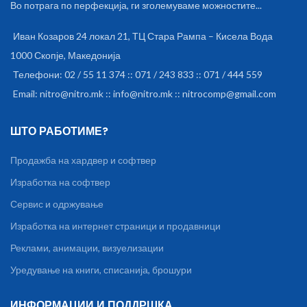
Во потрага по перфекција, ги зголемуваме можностите...
услуги, по основен дел од
шифра за варијации и
категории и марки на артикли.
Иван Козаров 24 локал 21, ТЦ Стара Рампа – Кисела Вода
Во обратна насока,
1000 Скопје, Македонија
подмодулот за интернет
продавница овозможува
Телефони: 02 / 55 11 374 :: 071 / 243 833 :: 071 / 444 559
читање на нарачките од
Email: nitro@nitro.mk :: info@nitro.mk :: nitrocomp@gmail.com
интернет продавницата во N-
SMET во нови редици со
документи - Резервација
ШТО РАБОТИМЕ?
Интернет, Про-фактура
Интернет и Фактура
Продажба на хардвер и софтвер
Интернет. Содржи и
едноставен FTP клиент за
Изработка на софтвер
размена на фајлови со
интернет серверот каде што
Сервис и одржување
се хостира интернет
Изработка на интернет страници и продавници
продавницата.
Реклами, анимации, визуелизации
Уредување на книги, списанија, брошури
ИНФОРМАЦИИ И ПОДДРШКА