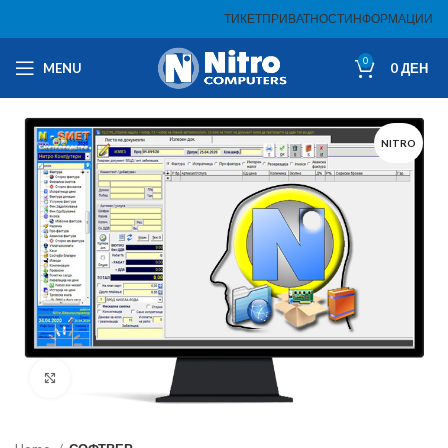
ТИКЕТ
ПРИВАТНОСТ
ИНФОРМАЦИИ
0
MENU
0
ДЕН
NITRO
Click to enlarge