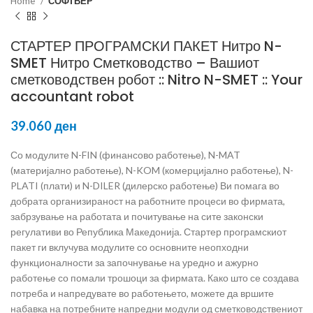
Home
СОФТВЕР
СТАРТЕР ПРОГРАМСКИ ПАКЕТ Нитро N-
SMET Нитро Сметководство – Вашиот
сметководствен робот :: Nitro N-SMET :: Your
accountant robot
39.060
ден
Со модулите N-FIN (финансово работење), N-MAT
(материјално работење), N-KOM (комерцијално работење), N-
PLATI (плати) и N-DILER (дилерско работење) Ви помага во
добрата организираност на работните процеси во фирмата,
забрзување на работата и почитување на сите законски
регулативи во Република Македонија. Стартер програмскиот
пакет ги вклучува модулите со основните неопходни
функционалности за започнување на уредно и ажурно
работење со помали трошоци за фирмата. Како што се создава
потреба и напредувате во работењето, можете да вршите
набавка на потребните напредни модули од сметководствениот