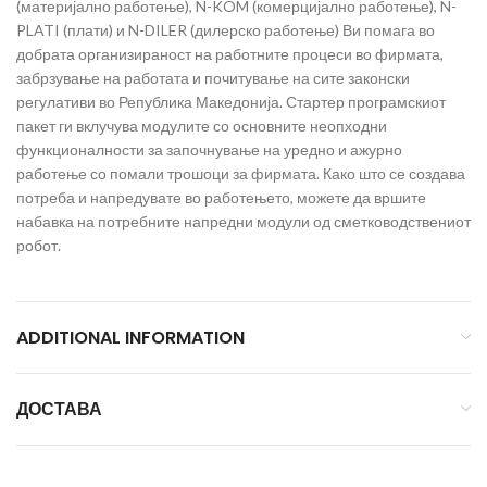
(материјално работење), N-KOM (комерцијално работење), N-
PLATI (плати) и N-DILER (дилерско работење) Ви помага во
добрата организираност на работните процеси во фирмата,
забрзување на работата и почитување на сите законски
регулативи во Република Македонија. Стартер програмскиот
пакет ги вклучува модулите со основните неопходни
функционалности за започнување на уредно и ажурно
работење со помали трошоци за фирмата. Како што се создава
потреба и напредувате во работењето, можете да вршите
набавка на потребните напредни модули од сметководствениот
робот.
ADDITIONAL INFORMATION
ДОСТАВА