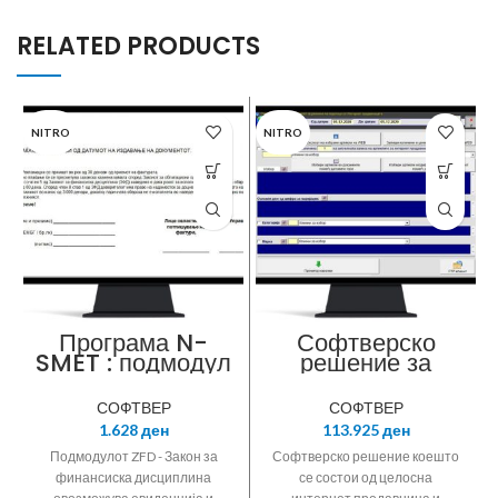
RELATED PRODUCTS
NITRO
NITRO
Програма N-
Софтверско
SMET : подмодул
решение за
N-FIN ZFD –
Интернет-
Закон за
продавница
СОФТВЕР
СОФТВЕР
финансиска
интегрирана со
1.628
ден
113.925
ден
дисциплина
материјално и
комерцијално
Подмодулот ZFD - Закон за
Софтверско решение коешто
работење
финансиска дисциплина
се состои од целосна